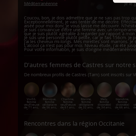
Méditerranéenne
Je le 
sur l'icôn
Si vous l
Coucou, bon, je dois admettre que je ne sais pas trop quoi
Exceptionnellement, je vais tenter de me décrire. Effecti
Colle
aisée pour moi donc je vous laisse me découvrir. N'hésitez
plusi
Je suis convaincue d’être une femme avec un tempéramen
que je suis plutôt agréable à regarder par rapport à mon
Ident
Je suis une personne plutôt petite, car je fais 156cm. Je
spéci
j’ai les cheveux mi-longs. Mes mirettes sont marrons. Je s
L’alcool ça n’est pas pour moi. Niveau étude, j'ai été jus
Pour en s
Pour votre information, je suis d’origine méditerranéenne
reportez-
tout momen
D'autres femmes de Castres sur notre s
Les cooki
De nombreux profils de Castres (Tarn) sont inscrits sur Vi
fonctionn
également
sociaux, 
que vous l
Vivi55,
Monique,
Charline,
Marine,
Mely,
blandine,
femme
femme
femme
femme
femme
femme
veuf/veuve
célibataire
veuf/veuve
célibataire
divorcé(e)
divorcé(e)
c
de 71 ans,
de 56 ans,
de 61 ans,
de 32 ans,
de 34 ans,
de 66 ans,
d
Castres
Castres
Castres
Castres
Castres
Castres
Rencontres dans la région Occitanie