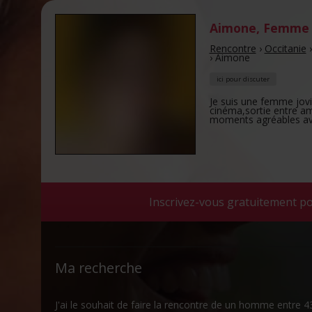
Aimone
,
Femme 
Rencontre
›
Occitanie
›
Aimone
ici pour discuter
Je suis une femme jovial
cinéma,sortie entre am
moments agréables a
Inscrivez-vous gratuitement p
Ma recherche
J'ai le souhait de faire la rencontre de un homme entre 43