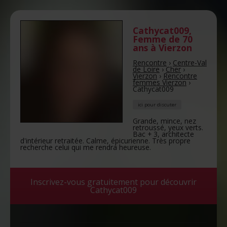
Cathycat009
,
Femme de 70
ans
à Vierzon
Rencontre
›
Centre-Val
de Loire
›
Cher
›
Vierzon
›
Rencontre
femmes Vierzon
›
Cathycat009
ici pour discuter
Grande, mince, nez
retroussé, yeux verts.
Bac + 3, architecte
d'intérieur retraitée. Calme, épicurienne. Très propre
recherche celui qui me rendra heureuse.
Inscrivez-vous gratuitement pour découvrir
Cathycat009