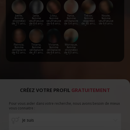
Joëlle,
Leila,
Lilou,
Katia,
Trésor,
Nicole,
femme
femme
femme
femme
femme
femme
divorcé(e)
veuf/veuve
veuf/veuve
célibataire
séparé(e)
veuf/veuve
de 71 ans,
de 64 ans,
de 64 ans,
de 54 ans,
de 45 ans,
de 64 ans,
Dreux
Châteaudun
Montargis
Issoudun
Tours
La
Chaussée-
d'Ivry
Patricia,
Titiana,
Viviane,
Monique,
femme
femme
femme
femme
célibataire
célibataire
célibataire
divorcé(e)
de 62 ans,
de 41 ans,
de 64 ans,
de 63 ans,
Bourges
Tours
Voves
Orleans
CRÉEZ VOTRE PROFIL
GRATUITEMENT
Pour vous aider dans votre recherche, nous avons besoin de mieux
vous connaitre :