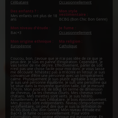
Célibataire
Occasionnellement
Des enfants ? :
Mon style
vestimentaire :
Mes enfants ont plus de 18
ans
BCBG (Bon Chic Bon Genre)
Mon niveau d'étude :
Je fume :
Bac+3
Occasionnellement
Mon origine ethnique :
Ma religion :
Européenne
Catholique
Coucou, bon, j'avoue que je n'ai pas idée de ce que je
peux dire. Je suis en panne d'inspiration. Cependant, je
vais tenter de me décrire. Effectivement, parler de soit
n'est pas une chose facile pour moi donc je vous laisse
me découvrir. N'hésitez pas à m'écrire en retour. Je suis
convaincue d’être une personne avec un tempérament
calme. Physiquement je suis plutôt agréable à regarder.
Je suis une personne équilibrée. Je suis une personne qui
se situe dans la moyenne question taille, car je mesure
170cm. Mon poid est de 60kg. En terme de dimension
de cheveux, j’ai les cheveux courts. Mes cheveux sont
châtains. Mes mirettes sont verts. Je suis hétéro.
Actuellement, je suis Célibataire. Je bois épisodiquement.
Mes gosses sont indépendants. Niveau comportement
vestimentaire, on peut dire que je suis la définition de
BCBG (Bon Chic Bon Genre). Mon niveau d’étude est
Bac+3. Je fume occasionnellement. Pour votre
information, mon origine ethnique est européenne. En