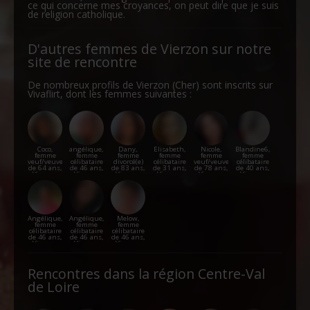
ce qui concerne mes croyances, on peut dire que je suis
de religion catholique.
D'autres femmes de Vierzon sur notre
site de rencontre
De nombreux profils de Vierzon (Cher) sont inscrits sur
Vivaflirt, dont les femmes suivantes :
Coco,
angélique,
Dany,
Elisabeth,
Nicole,
Blandine6,
femme
femme
femme
femme
femme
femme
veuf/veuve
célibataire
divorcé(e)
célibataire
veuf/veuve
célibataire
de 64 ans,
de 46 ans,
de 83 ans,
de 31 ans,
de 78 ans,
de 40 ans,
Vierzon
Vierzon
Vierzon
Vierzon
Vierzon
Vierzon
Angélique,
Angélique,
Melow,
femme
femme
femme
célibataire
célibataire
célibataire
de 46 ans,
de 46 ans,
de 46 ans,
Vierzon
Vierzon
Vierzon
Rencontres dans la région Centre-Val
de Loire