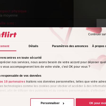
spect physique :
la moyenne
ille (cm) :
m
Continuer sa
ngueur de cheveux :
P
s
v
tement
Détails
Paramètres des annonces
À propos 
eux :
ttes
rencontres en toute sécurité
rientation sexuelle :
pprécier nos services, nous avons besoin de votre accord pour déposer que
o
ils vous accompagneront lors de votre visite, c'est OK pour vous ?
s de l'alcool :
ionnellement
on responsable de vos données
os 10 partenaires
traitons vos données personnelles, telles que votre adres
tyle vestimentaire :
 des technologies comme les cookies pour stocker et accéder à des informati
ique
reil, afin de diffuser des publicités et du contenu personnalisés, d'effectuer
me :
e performance des publicités et du contenu, ainsi que de réaliser des étud
e, favorisant ainsi le développement de services. Vous avez le choix quant 
Personnaliser
OK pour mo
ion de vos données et à leurs finalités. Vous pouvez modifier ou retirer votre