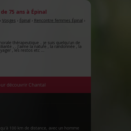
de 75 ans
à Épinal
›
Vosges
›
Épinal
›
Rencontre femmes Épinal
›
orale thérapeutique .. je suis quelqu'un de
liante , . J'aime la nature , la randonnée , la
ger , les restos etc ....
ur découvrir Chantal
 jusqu'à 100 km de distance, avec un homme