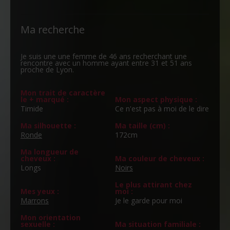
Ma recherche
Je suis une une femme de 46 ans recherchant une
rencontre avec un homme ayant entre 31 et 51 ans
proche de Lyon.
Mon trait de caractère
le + marqué :
Mon aspect physique :
Timide
Ce n'est pas à moi de le dire
Ma silhouette :
Ma taille (cm) :
Ronde
172cm
Ma longueur de
cheveux :
Ma couleur de cheveux :
Longs
Noirs
Le plus attirant chez
Mes yeux :
moi :
Marrons
Je le garde pour moi
Mon orientation
sexuelle :
Ma situation familiale :