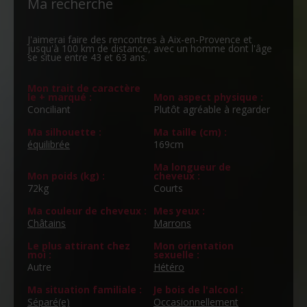
Ma recherche
J'aimerai faire des rencontres à Aix-en-Provence et
jusqu'à 100 km de distance, avec un homme dont l'âge
se situe entre 43 et 63 ans.
Mon trait de caractère
le + marqué :
Mon aspect physique :
Conciliant
Plutôt agréable à regarder
Ma silhouette :
Ma taille (cm) :
équilibrée
169cm
Ma longueur de
Mon poids (kg) :
cheveux :
72kg
Courts
Ma couleur de cheveux :
Mes yeux :
Châtains
Marrons
Le plus attirant chez
Mon orientation
moi :
sexuelle :
Autre
Hétéro
Ma situation familiale :
Je bois de l'alcool :
Séparé(e)
Occasionnellement