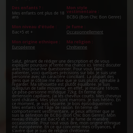
Des enfants ? :
Mon style
vestimentaire :
Mes enfants ont plus de 18
ans
BCBG (Bon Chic Bon Genre)
Mon niveau d'étude :
Je fume :
Bac+5 et +
Occasionnellement
Mon origine ethnique :
Ma religion :
Européenne
Chrétienne
Salut, génant de rédiger une description et de vous
expliquer pourquoi je tente ma chance ici. Venez discuter
avec moi pour me questionner. Pour vous faire
patienter, voici quelques précisions sur bibi. Je suis une
personne avec un caractère conciliant. La plupart des
gens que je côtoie me dise que je suis plutôt agréable à
regarder. Ma silhouette est plutôt équilibrée. Je suis
quelqu’un de taille moyenne, en effet, je mesure 169cm.
Le pèse-personne m’indique 72kg. En terme de
dimension capillaire, j’ai les cheveux courts. Mes cheveux
sont châtains. Mes yeux sont marrons. Je suis hétéro. En
ce moment, je suis séparée. Je bois épisodiquement.
Mes enfants ont l'âge de raison. En terme de
comportement vestimentaire, je peux affirmer que je
suis la définition de BCBG (Bon Chic Bon Genre). Mon
niveau d’étude est Bac+5 et +. Je fume de manière
occasionnelle. Pour tout vous dire, mon origine ethnique
est européenne. En ce qui concerne mes croyances, il
s’avère que je suis de religion chrétienne.