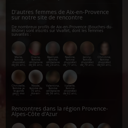
D'autres femmes de Aix-en-Provence
sur notre site de rencontre
De nombreux profils de Aix-en-Provence (Bouches-du-
Rhône) sont inscrits sur Vivaflirt, dont les femmes
suivantes :
Marie,
Oxana,
Beatryce,
Nadine,
Jenny,
Christine,
femme
femme
femme
femme
femme
femme
divorcé(e)
célibataire
célibataire
divorcé(e)
divorcé(e)
divorcé(e)
de 66 ans,
de 66 ans,
de 24 ans,
de 77 ans,
de 79 ans,
de 60 ans,
Aix-en-
Aix-en-
Aix-en-
Aix-en-
Aix-en-
Aix-en-
Provence
Provence
Provence
Provence
Provence
Provence
Christelle,
Nicole,
Valentina,
Isabelle,
femme je
femme de
femme
femme
le garde
70 ans,
célibataire
divorcé(e)
pour moi
Aix-en-
de 56 ans,
de 62 ans,
de 37 ans,
Provence
Aix-en-
Aix-en-
Aix-en-
Provence
Provence
Provence
Rencontres dans la région Provence-
Alpes-Côte d’Azur