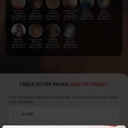
corinne,
Aline,
Cathy,
mathy13600,
Mimi,
Soleil,
femme
femme
femme
femme
femme
femme
veuf/veuve
célibataire
célibataire
divorcé(e)
divorcé(e)
célibataire
de 69 ans,
de 63 ans,
de 52 ans,
de 72 ans,
de 65 ans,
de 63 ans,
La Seyne-
Menton
Sorgues
La Ciotat
Istres
Gassin
sur-Mer
Nicolle,
huguette,
Isabelle,
maria,
femme
femme
femme
femme
veuf/veuve
divorcé(e)
célibataire
célibataire
de 79 ans,
de 62 ans,
de 61 ans,
de 57 ans,
Grasse
La Valette-
Fréjus
Nice
du-Var
CRÉEZ VOTRE PROFIL
GRATUITEMENT
Pour vous aider dans votre recherche, nous avons besoin de mieux
vous connaitre :
Date de naissance