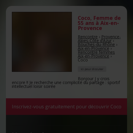
Coco
,
Femme de
55 ans
à Aix-en-
Provence
Rencontre
›
Provence-
Alpes-Côte d’Azur
›
Bouches-du-Rhône
›
Aix-en-Provence
›
Rencontre femmes
Aix-en-Provence
›
Coco
ici pour discuter
Bonjour J y crois
encore !! Je recherche une complicité du partage : sportif
intellectuel loisir soirée
Inscrivez-vous gratuitement pour découvrir Coco