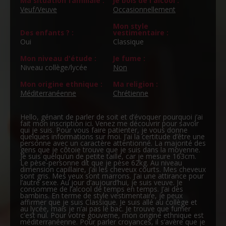
Ma situation familiale :
Je bois de l'alcool :
Veuf/Veuve
Occasionnellement
Mon style
Des enfants ? :
vestimentaire :
Oui
Classique
Mon niveau d'étude :
Je fume :
Niveau collège/lycée
Non
Mon origine ethnique :
Ma religion :
Méditerranéenne
Chrétienne
Hello, génant de parler de soit et d’évoquer pourquoi j’ai
fait mon inscription ici. Venez me découvrir pour savoir
qui je suis. Pour vous faire patienter, je vous donne
quelques informations sur moi. J’ai la certitude d’être une
personne avec un caractère attentionné. La majorité des
gens que je côtoie trouve que je suis dans la moyenne.
Je suis quelqu’un de petite taille, car je mesure 163cm.
Le pèse-personne dit que je pèse 62kg. Au niveau
dimension capillaire, j’ai les cheveux courts. Mes cheveux
sont gris. Mes yeux sont marrons. J’ai une attirance pour
l’autre sexe. Au jour d’aujourd’hui, je suis veuve. Je
consomme de l’alcool de temps en temps. J’ai des
bambins. En terme de style vestimentaire, je peux
affirmer que je suis Classique. Je suis allé au collège et
au lycée, mais je n’ai pas le bac. Je trouve que fumer
c'est nul. Pour votre gouverne, mon origine ethnique est
méditerranéenne. Pour parler croyances, il s’avère que je