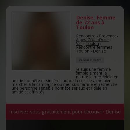
Denise
,
Femme
de 72 ans
à
Toulon
Rencontre
›
Provence-
Alpes-Côte d’Azur
›
Var
›
Toulon
›
Rencontre femmes
Toulon
›
Denise
ici pour discuter
Je suis une femme
simple aimant la
nature la mer fidèle en
amitié honnête et sincères adore la cuisine aime bien
marcher à la campagne ou mer suis famille et recherche
une personne sensible honnête sérieux et fidèle en
amitié et affinités
Inscrivez-vous gratuitement pour découvrir Denise