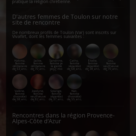
pratique la religion chrétienne.
D'autres femmes de Toulon sur notre
site de rencontre
De nombreux profils de Toulon (Var) sont inscrits sur
Vivaflirt, dont les femmes suivantes :
Hakima,
Jackie,
Sandrine,
Cathy,
Elodie,
Lou,
femme
femme
femme je
femme
femme
femme
célibataire
célibataire
le garde
séparé(e)
séparé(e)
veuf/veuve
de 53 ans,
de 70 ans,
pour moi
de 68 ans,
de 38 ans,
de 70 ans,
Toulon
Toulon
de 56 ans,
Toulon
Toulon
Toulon
Toulon
Valérie,
Jocelyne,
Solange,
Nat,
femme
femme
femme
femme
divorcé(e)
veuf/veuve
séparé(e)
divorcé(e)
de 58 ans,
de 82 ans,
de 37 ans,
de 55 ans,
Toulon
Toulon
Toulon
Toulon
Rencontres dans la région Provence-
Alpes-Côte d’Azur