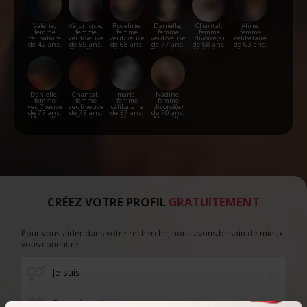
Valérie,
Véronique,
Roseline,
Danielle,
Chantal,
Aline,
femme
femme
femme
femme
femme
femme
célibataire
veuf/veuve
veuf/veuve
veuf/veuve
divorcé(e)
célibataire
de 42 ans,
de 59 ans,
de 68 ans,
de 77 ans,
de 68 ans,
de 63 ans,
Le
Castellane
Vaison-la-
Draguignan
Vidauban
Menton
Lavandou
Romaine
Danielle,
Chantal,
maria,
Nadine,
femme
femme
femme
femme
veuf/veuve
veuf/veuve
célibataire
divorcé(e)
de 77 ans,
de 73 ans,
de 57 ans,
de 70 ans,
Marseille
Saint-
Nice
Marseille
André-de-
la-Roche
CRÉEZ VOTRE PROFIL
GRATUITEMENT
Pour vous aider dans votre recherche, nous avons besoin de mieux
vous connaitre :
Date de naissance