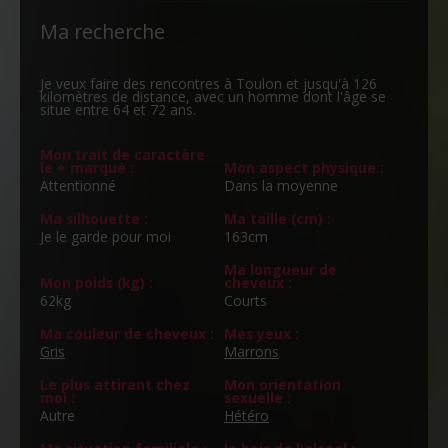
Ma recherche
Je veux faire des rencontres à Toulon et jusqu'à 126
kilomètres de distance, avec un homme dont l'âge se
situe entre 64 et 72 ans.
Mon trait de caractère
le + marqué :
Mon aspect physique :
Attentionné
Dans la moyenne
Ma silhouette :
Ma taille (cm) :
Je le garde pour moi
163cm
Ma longueur de
Mon poids (kg) :
cheveux :
62kg
Courts
Ma couleur de cheveux :
Mes yeux :
Gris
Marrons
Le plus attirant chez
Mon orientation
moi :
sexuelle :
Autre
Hétéro