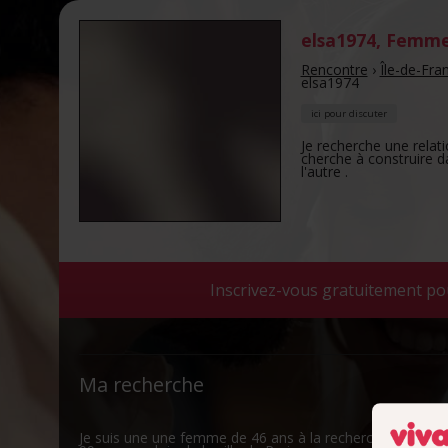
elsa1974
,
Femme 
Rencontre
›
Île-de-Fra
elsa1974
ici pour discuter
Je recherche une relat
cherche à construire da
l'autre .
Inscrivez-vous gratuitement po
Ma recherche
Je suis une une femme de 46 ans à la recherche d' une 