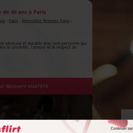
de 46 ans
à Paris
nce
›
Paris
›
Rencontre femmes Paris
›
ion sérieuse et durable avec une personne qui
ns la sincérité , l'amour et le respect de
ur découvrir elsa1974
Continuer sa
rencontre avec un homme ayant entre 18 et