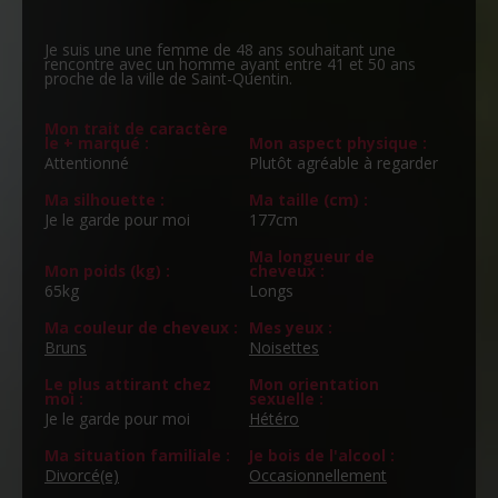
Je suis une une femme de 48 ans souhaitant une
rencontre avec un homme ayant entre 41 et 50 ans
proche de la ville de Saint-Quentin.
Mon trait de caractère
le + marqué :
Mon aspect physique :
Attentionné
Plutôt agréable à regarder
Ma silhouette :
Ma taille (cm) :
Je le garde pour moi
177cm
Ma longueur de
Mon poids (kg) :
cheveux :
65kg
Longs
Ma couleur de cheveux :
Mes yeux :
Bruns
Noisettes
Le plus attirant chez
Mon orientation
moi :
sexuelle :
Je le garde pour moi
Hétéro
Ma situation familiale :
Je bois de l'alcool :
Divorcé(e)
Occasionnellement