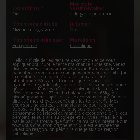
Mon style
Des enfants ? :
vestimentaire :
Oui
Je le garde pour moi
Mon niveau d'étude :
Je fume :
Niveau collège/lycée
Non
Mon origine ethnique :
Ma religion :
Européenne
Catholique
Hello, difficile de rédiger une description et de vous
expliquer pourquoi je tente ma chance sur le site. Venez
discuter avec moi pour me découvrir. Pour vous faire
patienter, je vous donne quelques précisions sur bibi. J’ai
la certitude d’être quelqu’un avec un caractère
attentionné. Mes amis trouvent que je suis plutôt
agréable à regarder physiquement. Je suis une personne
qui se situe dans les normes au niveau de la taille, en
effet, je mesure 177cm. La balance affiche 65kg. Au
niveau grandeur capillaire, j’ai les cheveux longs. On peut
dire que mes cheveux sont dans les tons bruns. Mes
yeux sont noisettes. J’ai une attirance pour le sexe
opposé. A l’heure actuelle, je ne suis plus mariée. Je
consomme de l’alcool de manière exceptionnelle. J’ai des
bambins. Je suis allé au collège et au lycée, mais je n’ai
pas le bac. Je trouve que fumer ça n'a pas d'interêt. Pour
tout vous dire, mon origine ethnique est européenne.
Question religion, on peut dire que je suis de religion
catholique.