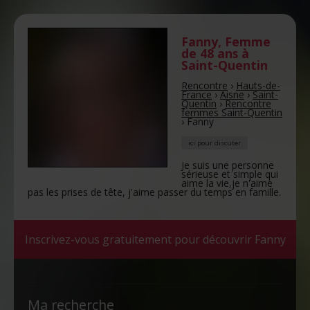
Fanny
,
Femme
de 48 ans
à
Saint-Quentin
Rencontre
›
Hauts-de-
France
›
Aisne
›
Saint-
Quentin
›
Rencontre
femmes Saint-Quentin
›
Fanny
ici pour discuter
Je suis une personne
sérieuse et simple qui
aime la vie,je n'aime
pas les prises de tête, j'aime passer du temps en famille.
Inscrivez-vous gratuitement pour découvrir Fanny
Ma recherche