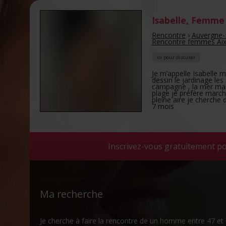
Isabelle
,
Femme 
Rencontre
›
Auvergne-
Rencontre femmes Aix
ici pour discuter
Je m’appelle Isabelle 
dessin le jardinage les
campagne , la mer mais
plage je préfère march
pleine aire je cherche 
7 mois
Inscrivez-vous gratuitement po
Ma recherche
Je cherche à faire la rencontre de un homme entre 47 et 