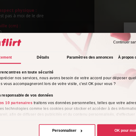
spect physique :
st pas à moi de le dire
ille (cm) :
m
ngueur de cheveux :
Continuer sa
s
P
v
eux :
tement
Détails
Paramètres des annonces
À propos 
ns
rientation sexuelle :
rencontres en toute sécurité
o
pprécier nos services, nous avons besoin de votre accord pour déposer que
ils vous accompagneront lors de votre visite, c'est OK pour vous ?
s de l'alcool :
ionnellement
on responsable de vos données
tyle vestimentaire :
os 10 partenaires
traitons vos données personnelles, telles que votre adres
 des technologies comme les cookies pour stocker et accéder à des informati
reil, afin de diffuser des publicités et du contenu personnalisés, d'effectuer
me :
e performance des publicités et du contenu, ainsi que de réaliser des étud
e, favorisant ainsi le développement de services. Vous avez le choix quant 
Personnaliser
OK pour mo
ion de vos données et à leurs finalités. Vous pouvez modifier ou retirer votre
ligion :