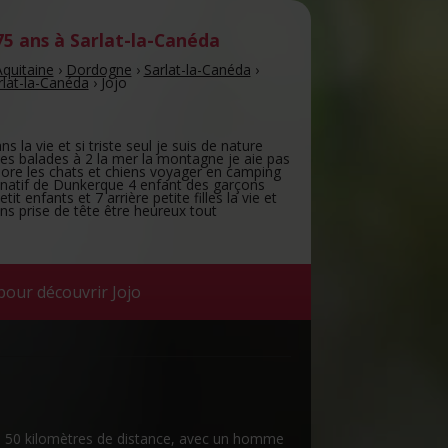
5 ans
à Sarlat-la-Canéda
quitaine
›
Dordogne
›
Sarlat-la-Canéda
›
lat-la-Canéda
›
Jojo
s la vie et si triste seul je suis de nature
 les balades à 2 la mer la montagne je aie pas
ore les chats et chiens voyager en camping
et natif de Dunkerque 4 enfant des garçons
t enfants et 7 arrière petite filles la vie et
ns prise de tête être heureux tout
pour découvrir Jojo
'à 50 kilomètres de distance, avec un homme