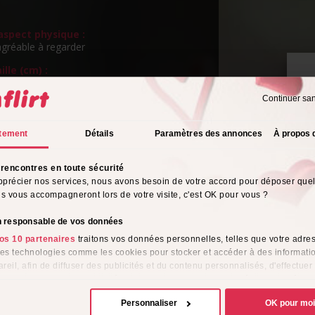
spect physique :
agréable à regarder
ille (cm) :
m
Continuer sa
ngueur de cheveux :
P
s
v
tement
Détails
Paramètres des annonces
À propos 
eux :
rencontres en toute sécurité
rientation sexuelle :
pprécier nos services, nous avons besoin de votre accord pour déposer que
o
ils vous accompagneront lors de votre visite, c'est OK pour vous ?
s de l'alcool :
on responsable de vos données
os 10 partenaires
traitons vos données personnelles, telles que votre adres
tyle vestimentaire :
 des technologies comme les cookies pour stocker et accéder à des informati
reil, afin de diffuser des publicités et du contenu personnalisés, d'effectuer
e performance des publicités et du contenu, ainsi que de réaliser des étud
me :
e, favorisant ainsi le développement de services. Vous avez le choix quant 
Personnaliser
OK pour mo
ion de vos données et à leurs finalités. Vous pouvez modifier ou retirer votre