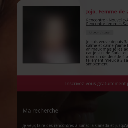
Jojo
,
Femme de 7
Rencontre
›
Nouvelle-A
Rencontre femmes Sar
ici pour discuter
Je suis veuve depuis 3an
calme et caline j'aime
animaux mais je les ad
car je suis de Sarlat 
donc un de décédé 4 peti
tellement mieux à 2 sa
simplement
Inscrivez-vous gratuitement 
Ma recherche
Je veux faire des rencontres à Sarlat-la-Canéda et jusqu