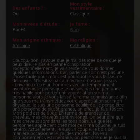
Mon style
Des enfants ? :
vestimentaire :
Oui
Classique
Mon niveau d'étude :
Je fume :
Bac+4
Non
Mon origine ethnique :
Ma religion :
Africaine
Catholique
Coucou, bon, j'avoue que je n'ai pas idée de ce que je
peux dire. Je suis en panne d'inspiration.
Exceptionnellement, je vais tenter de vous donner
quelques informations. Car, parler de soit n'est pas une
chose facile pour moi c’est pourquoi je vous laisse me
découvrir. N'hésitez pas à m'écrire en retour. Je suis
convaincu d’être un homme avec un tempérament
aventureux. Je pense que je ne suis pas une personne
très habile pour porter une appréciation sur ma
personne alors je vous laisse faire ma connaissance afin
que vous me transmettiez votre appréciation sur mon
physique. Je suis une personne équilibrée. Je pense être
une personne de plutôt grande, en effet, je fais 189cm.
Mon poid est de 90kg. En terme de grandeur de
cheveux, mes cheveux sont mi-longs. On peut dire que
mes cheveux sont dans les tons noirs. Ce que les
personnes apprécient chez moi c’est ma bouche. Je suis
hétéro. Actuellement, je suis En couple. Je bois de
manière occasionnelle. J’ai des mômes. Niveau
comportement vestimentaire, on peut dire que je suis la