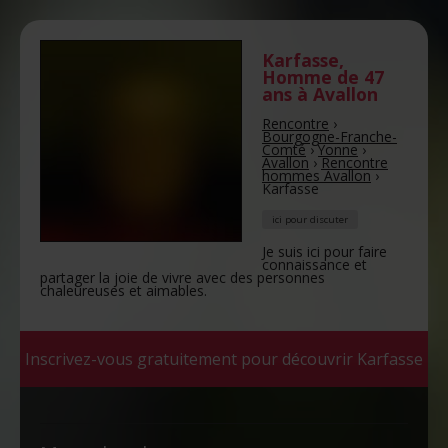
Karfasse
,
Homme de 47
ans
à Avallon
Rencontre
›
Bourgogne-Franche-
Comté
›
Yonne
›
Avallon
›
Rencontre
hommes Avallon
›
Karfasse
ici pour discuter
Je suis ici pour faire
connaissance et
partager la joie de vivre avec des personnes
chaleureuses et aimables.
Inscrivez-vous gratuitement pour découvrir Karfasse