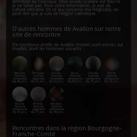
définition de Classique. Mon niveau scolaire est Bac+4.
Je ne fume pas. Pour votre information, je suis de
culture africaine. En ce qui concerne ma religiosité, on
peut dire que je suis de religion catholique.
D'autres hommes de Avallon sur notre
site de rencontre
De nombreux profils de Avallon (Yonne) sont inscrits sur
Vivaflirt, dont les hommes suivants :
Maxime,
Philippe,
Olivier,
Jessy,
Claude,
Hervé,
homme
homme
homme
homme
homme
homme
divorcé(e)
séparé(e)
divorcé(e)
célibataire
célibataire
célibataire
de 40 ans,
de 62 ans,
de 52 ans,
de 68 ans,
de 70 ans,
de 54 ans,
Avallon
Avallon
Avallon
Avallon
Avallon
Avallon
Bruno,
Michel,
Beubeu,
homme
homme
homme
célibataire
séparé(e)
célibataire
de 47 ans,
de 79 ans,
de 49 ans,
Avallon
Avallon
Avallon
Rencontres dans la région Bourgogne-
Franche-Comté