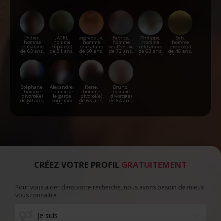
Didier,
JACKI,
aigredoux,
Fabrice,
Philippe,
Seb,
homme
homme
homme
homme
homme
homme
célibataire
séparé(e)
célibataire
veuf/veuve
célibataire
divorcé(e)
de 63 ans,
de 81 ans,
de 50 ans,
de 72 ans,
de 63 ans,
de 46 ans,
Aignay-le-
Joigny
Dijon
Courtelevant
Le Creusot
Marcigny
Duc
Stéphane,
Alexandre,
Rene,
Bruno,
homme
homme je
homme
homme
divorcé(e)
le garde
divorcé(e)
divorcé(e)
de 60 ans,
pour moi
de 65 ans,
de 64 ans,
Sens
de 81 ans,
Foncine-le-
Auxonne
Mâcon
Haut
CRÉEZ VOTRE PROFIL
GRATUITEMENT
Pour vous aider dans votre recherche, nous avons besoin de mieux
vous connaitre :