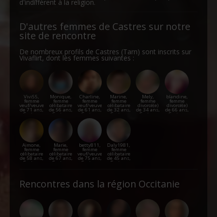
d'indifférent à la religion.
D'autres femmes de Castres sur notre
site de rencontre
De nombreux profils de Castres (Tarn) sont inscrits sur
Vivaflirt, dont les femmes suivantes :
Vivi55,
Monique,
Charline,
Marine,
Mely,
blandine,
femme
femme
femme
femme
femme
femme
veuf/veuve
célibataire
veuf/veuve
célibataire
divorcé(e)
divorcé(e)
de 71 ans,
de 56 ans,
de 61 ans,
de 32 ans,
de 34 ans,
de 66 ans,
Castres
Castres
Castres
Castres
Castres
Castres
Aimone,
Marie,
betty811,
Daly1981,
femme
femme
femme
femme
célibataire
célibataire
veuf/veuve
célibataire
de 58 ans,
de 67 ans,
de 75 ans,
de 45 ans,
Castres
Castres
Castres
Castres
Rencontres dans la région Occitanie