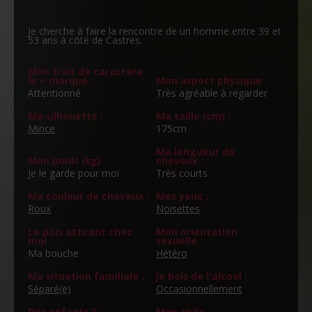
Je cherche à faire la rencontre de un homme entre 39 et
53 ans à côté de Castres.
Mon trait de caractère
le + marqué :
Mon aspect physique :
Attentionné
Très agréable à regarder
Ma silhouette :
Ma taille (cm) :
Mince
175cm
Ma longueur de
Mon poids (kg) :
cheveux :
Je le garde pour moi
Très courts
Ma couleur de cheveux :
Mes yeux :
Roux
Noisettes
Le plus attirant chez
Mon orientation
moi :
sexuelle :
Ma bouche
Hétéro
Ma situation familiale :
Je bois de l'alcool :
Séparé(e)
Occasionnellement
Des enfants ? :
Mon style