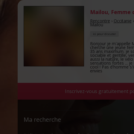
Mailou
,
Femme d
Rencontre
›
Occitanie
Mailou
ici pour discuter
Bonjour je m'appelle Mar
cherche une jeune fe
35 ans maximum. je sou
sociable et gentille, ve
aussi la nature, le vélo
sensations fortes ... je
cool ! Pas d'homme s'i
envies
Inscrivez-vous gratuitement p
Ma recherche