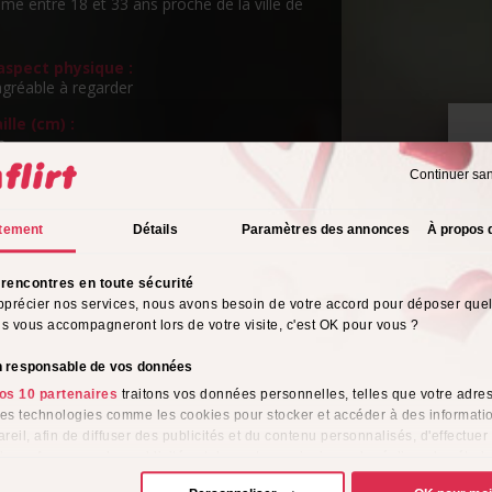
mme entre 18 et 33 ans proche de la ville de
spect physique :
agréable à regarder
ille (cm) :
m
Continuer sa
ngueur de cheveux :
P
ngs
v
tement
Détails
Paramètres des annonces
À propos 
eux :
ns
rencontres en toute sécurité
rientation sexuelle :
pprécier nos services, nous avons besoin de votre accord pour déposer que
o
ils vous accompagneront lors de votre visite, c'est OK pour vous ?
s de l'alcool :
ionnellement
on responsable de vos données
os 10 partenaires
traitons vos données personnelles, telles que votre adres
tyle vestimentaire :
 des technologies comme les cookies pour stocker et accéder à des informati
(Bon Chic Bon Genre)
reil, afin de diffuser des publicités et du contenu personnalisés, d'effectuer
me :
e performance des publicités et du contenu, ainsi que de réaliser des étud
e, favorisant ainsi le développement de services. Vous avez le choix quant 