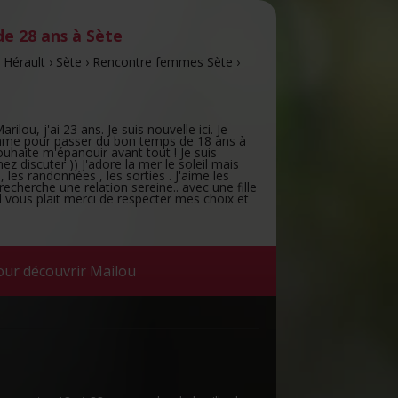
e 28 ans
à Sète
›
Hérault
›
Sète
›
Rencontre femmes Sète
›
ilou, j'ai 23 ans. Je suis nouvelle ici. Je
mme pour passer du bon temps de 18 ans à
haite m'épanouir avant tout ! Je suis
nez discuter )) J'adore la mer le soleil mais
 , les randonnées , les sorties . J'aime les
 recherche une relation sereine.. avec une fille
l vous plait merci de respecter mes choix et
our découvrir Mailou