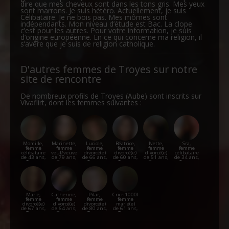
dire que mes cheveux sont dans les tons gris. Mes yeux
sont marrons. Je suis hétéro. Actuellement, je suis
Célibataire. Je ne bois pas. Mes mômes sont
indépendants. Mon niveau d’étude est Bac. La clope
c’est pour les autres. Pour votre information, je suis
d’origine européenne. En ce qui concerne ma religion, il
s’avère que je suis de religion catholique.
D'autres femmes de Troyes sur notre
site de rencontre
De nombreux profils de Troyes (Aube) sont inscrits sur
Vivaflirt, dont les femmes suivantes :
Momille,
Marinette,
Luciole,
Béatrice,
Nette,
Sra,
femme
femme
femme
femme
femme
femme
célibataire
veuf/veuve
divorcé(e)
divorcé(e)
divorcé(e)
célibataire
de 43 ans,
de 79 ans,
de 66 ans,
de 60 ans,
de 51 ans,
de 34 ans,
Troyes
Troyes
Troyes
Troyes
Troyes
Troyes
Marie,
Catherine,
Pilar,
Cricri10000,
femme
femme
femme
femme
divorcé(e)
divorcé(e)
divorcé(e)
marié(e)
de 67 ans,
de 64 ans,
de 80 ans,
de 61 ans,
Troyes
Troyes
Troyes
Troyes