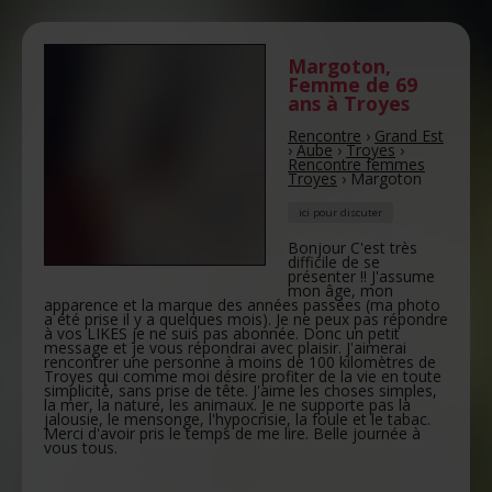
Margoton
,
Femme de 69
ans
à Troyes
Rencontre
›
Grand Est
›
Aube
›
Troyes
›
Rencontre femmes
Troyes
›
Margoton
ici pour discuter
Bonjour C'est très
difficile de se
présenter !! J'assume
mon âge, mon
apparence et la marque des années passées (ma photo
a été prise il y a quelques mois). Je ne peux pas répondre
à vos LIKES je ne suis pas abonnée. Donc un petit
message et je vous répondrai avec plaisir. J'aimerai
rencontrer une personne à moins de 100 kilomètres de
Troyes qui comme moi désire profiter de la vie en toute
simplicité, sans prise de tête. J'aime les choses simples,
la mer, la nature, les animaux. Je ne supporte pas la
jalousie, le mensonge, l'hypocrisie, la foule et le tabac.
Merci d'avoir pris le temps de me lire. Belle journée à
vous tous.