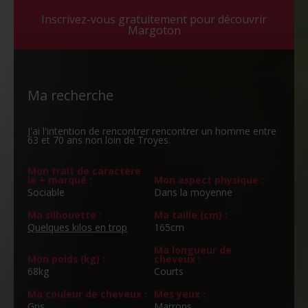
Inscrivez-vous gratuitement pour découvrir
Margoton
Ma recherche
J'ai l'intention de rencontrer rencontrer un homme entre
63 et 70 ans non loin de Troyes.
Mon trait de caractère
le + marqué :
Mon aspect physique :
Sociable
Dans la moyenne
Ma silhouette :
Ma taille (cm) :
Quelques kilos en trop
165cm
Ma longueur de
Mon poids (kg) :
cheveux :
68kg
Courts
Ma couleur de cheveux :
Mes yeux :
Gris
Marrons