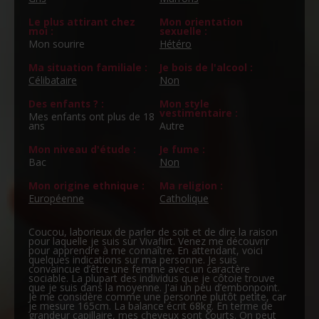
Le plus attirant chez
Mon orientation
moi :
sexuelle :
Mon sourire
Hétéro
Ma situation familiale :
Je bois de l'alcool :
Célibataire
Non
Des enfants ? :
Mon style
vestimentaire :
Mes enfants ont plus de 18
ans
Autre
Mon niveau d'étude :
Je fume :
Bac
Non
Mon origine ethnique :
Ma religion :
Européenne
Catholique
Coucou, laborieux de parler de soit et de dire la raison
pour laquelle je suis sur Vivaflirt. Venez me découvrir
pour apprendre à me connaître. En attendant, voici
quelques indications sur ma personne. Je suis
convaincue d’être une femme avec un caractère
sociable. La plupart des individus que je côtoie trouve
que je suis dans la moyenne. J'ai un peu d’embonpoint.
Je me considère comme une personne plutôt petite, car
je mesure 165cm. La balance écrit 68kg. En terme de
grandeur capillaire, mes cheveux sont courts. On peut