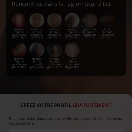
Rencontres dans la région Grand Est
Angela,
Caroline,
Leonnih,
marie,
Jeannine,
Amel,
femme
femme
femme
femme
femme en
femme
veuf/veuve
séparé(e)
divorcé(e)
veuf/veuve
couple de
séparé(e)
de 71 ans,
de 61 ans,
de 51 ans,
de 76 ans,
66 ans,
de 43 ans,
Strasbourg
Troyes
Langres
Metz
Thionville
Châlons-
en-
Champagne
Josette,
Ybrune,
Mylaine,
Pilar,
femme
femme
femme
femme
veuf/veuve
divorcé(e)
célibataire
divorcé(e)
de 78 ans,
de 53 ans,
de 77 ans,
de 80 ans,
Sarreguemines
Mulhouse
Bischwiller
Troyes
CRÉEZ VOTRE PROFIL
GRATUITEMENT
Pour vous aider dans votre recherche, nous avons besoin de mieux
vous connaitre :