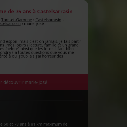
e de 75 ans
à Castelsarrasin
›
Tarn-et-Garonne
›
Castelsarrasin
›
telsarrasin
›
marie-josé
and espoir ,mais c'est on jamais. Je fais partir
s ,mes loisirs ( lecture, famille et un grand
s (belote) ainsi que les lotos il faut bien
pondrais à toutes questions que vous me
té à oui j'oubliais j'ai horreur des
r découvrir marie-josé
ntre 60 et 78 ans à 81 km maximum de