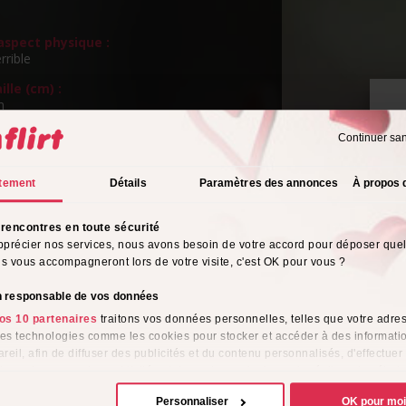
spect physique :
rrible
ille (cm) :
m
ngueur de cheveux :
Continuer sa
s
P
v
eux :
tement
Détails
Paramètres des annonces
À propos 
ns
rientation sexuelle :
rencontres en toute sécurité
o
pprécier nos services, nous avons besoin de votre accord pour déposer que
ils vous accompagneront lors de votre visite, c'est OK pour vous ?
s de l'alcool :
ionnellement
on responsable de vos données
tyle vestimentaire :
os 10 partenaires
traitons vos données personnelles, telles que votre adres
ique
 des technologies comme les cookies pour stocker et accéder à des informati
reil, afin de diffuser des publicités et du contenu personnalisés, d'effectuer
me :
e performance des publicités et du contenu, ainsi que de réaliser des étud
e, favorisant ainsi le développement de services. Vous avez le choix quant 
Personnaliser
OK pour mo
ion de vos données et à leurs finalités. Vous pouvez modifier ou retirer votre