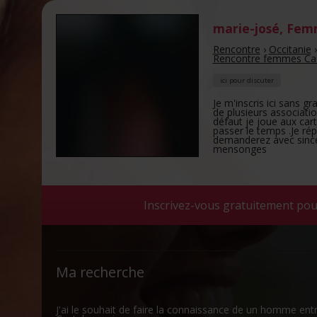
marie-josé
,
Femm
Rencontre
›
Occitanie
Rencontre femmes Cas
ici pour discuter
Je m'inscris ici sans gr
de plusieurs association
défaut je joue aux carte
passer le temps .Je ré
demanderez avec sincéri
mensonges
Inscrivez-vous gratuitement pou
Ma recherche
J'ai le souhait de faire la connaissance de un homme e