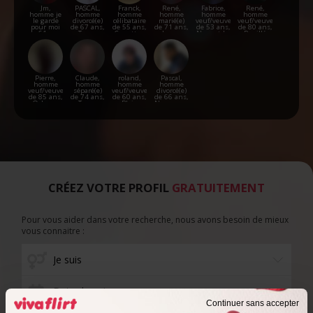
Jm,
PASCAL,
Franck,
René,
Fabrice,
René,
homme je
homme
homme
homme
homme
homme
le garde
divorcé(e)
célibataire
marié(e)
veuf/veuve
veuf/veuve
pour moi
de 67 ans,
de 55 ans,
de 71 ans,
de 53 ans,
de 80 ans,
de 61 ans,
Tours
Cercottes
Loury
Nogent-le-
Pouillé
Chartres
Rotrou
Pierre,
Claude,
roland,
Pascal,
homme
homme
homme
homme
veuf/veuve
séparé(e)
veuf/veuve
divorcé(e)
de 85 ans,
de 74 ans,
de 60 ans,
de 66 ans,
Orleans
Tours
Blois
Neuvy-en-
Sullias
CRÉEZ VOTRE PROFIL
GRATUITEMENT
Pour vous aider dans votre recherche, nous avons besoin de mieux
vous connaitre :
Date de naissance
Continuer sans accepter