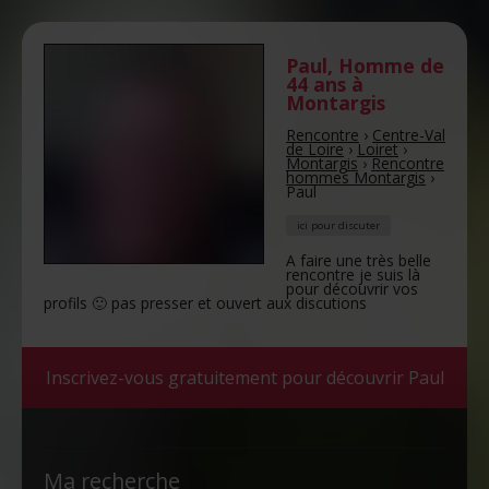
Paul
,
Homme de
44 ans
à
Montargis
Rencontre
›
Centre-Val
de Loire
›
Loiret
›
Montargis
›
Rencontre
hommes Montargis
›
Paul
ici pour discuter
A faire une très belle
rencontre je suis là
pour découvrir vos
profils 🙂 pas presser et ouvert aux discutions
Inscrivez-vous gratuitement pour découvrir Paul
Ma recherche