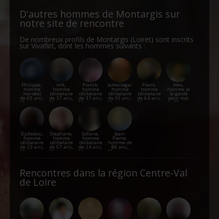
D'autres hommes de Montargis sur
notre site de rencontre
De nombreux profils de Montargis (Loiret) sont inscrits
sur Vivaflirt, dont les hommes suivants :
Philippe,
mlk,
Franck,
Jameslogan,
Frank,
Alex,
homme
homme
homme
homme
homme
homme je
marié(e)
célibataire
célibataire
célibataire
célibataire
le garde
de 65 ans,
de 37 ans,
de 31 ans,
de 55 ans,
de 64 ans,
pour moi
Montargis
Montargis
Montargis
Montargis
Montargis
de 49 ans,
Montargis
Djobokou,
Stephane,
Sofiane,
Jean-
homme
homme
homme
Pierre,
célibataire
célibataire
célibataire
homme de
de 23 ans,
de 57 ans,
de 24 ans,
86 ans,
Montargis
Montargis
Montargis
Montargis
Rencontres dans la région Centre-Val
de Loire