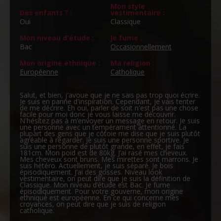
Mon style
Des enfants ? :
vestimentaire :
Oui
Classique
Mon niveau d'étude :
Je fume :
Bac
Occasionnellement
Mon origine ethnique :
Ma religion :
Européenne
Catholique
Salut, et bien, j'avoue que je ne sais pas trop quoi écrire.
Je suis en panne d'inspiration. Cependant, je vais tenter
de me décrire. Eh oui, parler de soit n'est pas une chose
facile pour moi donc je vous laisse me découvrir.
N'hésitez pas à m’envoyer un message en retour. Je suis
une personne avec un tempérament attentionné. La
plupart des gens que je côtoie me dise que je suis plutôt
agréable à regarder. Je suis une personne sportive. Je
suis une personne de plutôt grande, en effet, je fais
181cm. Mon poid est de 80kg. J’ai rasé mes cheveux.
Mes cheveux sont bruns. Mes mirettes sont marrons. Je
suis hétéro. Actuellement, je suis séparé. Je bois
épisodiquement. J’ai des gosses. Niveau look
vestimentaire, on peut dire que je suis la définition de
Classique. Mon niveau d’étude est Bac. Je fume
épisodiquement. Pour votre gouverne, mon origine
ethnique est européenne. En ce qui concerne mes
croyances, on peut dire que je suis de religion
catholique.