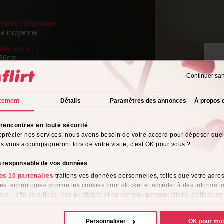
spect physique :
la moyenne
ille (cm) :
130cm
ngueur de cheveux :
Continuer sa
s
P
v
eux :
tement
Détails
Paramètres des annonces
À propos 
ns
rientation sexuelle :
rencontres en toute sécurité
o
pprécier nos services, nous avons besoin de votre accord pour déposer que
ils vous accompagneront lors de votre visite, c'est OK pour vous ?
s de l'alcool :
ionnellement
on responsable de vos données
tyle vestimentaire :
os 10 partenaires
traitons vos données personnelles, telles que votre adres
l
 des technologies comme les cookies pour stocker et accéder à des informati
reil, afin de diffuser des publicités et du contenu personnalisés, d'effectuer
me :
e performance des publicités et du contenu, ainsi que de réaliser des étud
e, favorisant ainsi le développement de services. Vous avez le choix quant 
Personnaliser
OK pour mo
ion de vos données et à leurs finalités. Vous pouvez modifier ou retirer votre