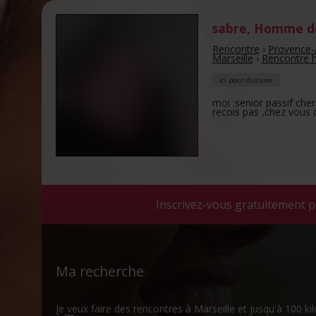
sabre
,
Homme de
Rencontre
›
Provence-
Marseille
›
Rencontre 
ici pour discuter
moi :senior passif cher
recois pas ,chez vous 
Inscrivez-vous gratuitement p
Ma recherche
Je veux faire des rencontres à Marseille et jusqu'à 100 