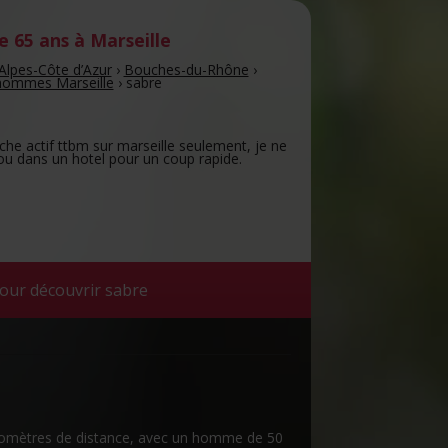
 65 ans
à Marseille
Alpes-Côte d’Azur
›
Bouches-du-Rhône
›
hommes Marseille
›
sabre
che actif ttbm sur marseille seulement, je ne
ou dans un hotel pour un coup rapide.
our découvrir sabre
kilomètres de distance, avec un homme de 50