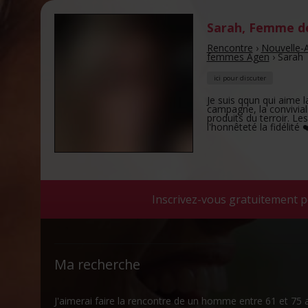
Sarah
,
Femme de
Rencontre
›
Nouvelle-A
femmes Agen
›
Sarah
ici pour discuter
Je suis qqun qui aime l
campagne, la conviviali
produits du terroir. Le
l'honnêteté la fidélité 
Inscrivez-vous gratuitement p
Ma recherche
J'aimerai faire la rencontre de un homme entre 61 et 75 