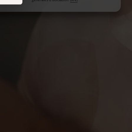
récises à
ques
érences,
ement à
ns
ias
mations
ervices.