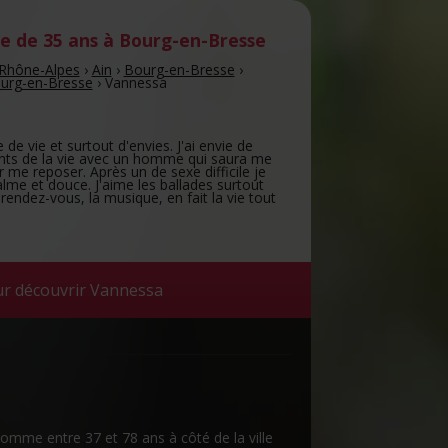
 de 35 ans
à Bourg-en-Bresse
Rhône-Alpes
›
Ain
›
Bourg-en-Bresse
›
urg-en-Bresse
›
Vannessa
de vie et surtout d'envies. J'ai envie de
ants de la vie avec un homme qui saura me
 me reposer. Après un de sexe difficile je
alme et douce. J'aime les ballades surtout
 rendez-vous, la musique, en fait la vie tout
ur découvrir Vannessa
 homme entre 37 et 78 ans à côté de la ville