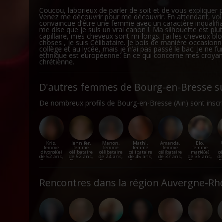
Coucou, laborieux de parler de soit et de vous expliquer pou
Si vous l
Venez me découvrir pour me découvrir. En attendant, voici 
convaincue d’être une femme avec un caractère inqualifiab
Colle
me dise que je suis un vrai canon !. Ma silhouette est plu
capillaire, mes cheveux sont mi-longs. J’ai les cheveux blo
plusi
choses , je suis Célibataire. Je bois de manière occasionnel
Ident
collège et au lycée, mais je n’ai pas passé le bac. Je ne 
spéci
ethnique est européenne. En ce qui concerne mes croyance
chrétienne.
Pour en s
reportez-
D'autres femmes de Bourg-en-Bresse su
tout momen
De nombreux profils de Bourg-en-Bresse (Ain) sont inscrit
Les cooki
fonctionn
également
sociaux, 
que vous l
Kris,
Jennifer,
Manon,
Mathi,
Amanda,
Elo,
femme
femme
femme
femme
femme
femme
divorcé(e)
célibataire
célibataire
célibataire
célibataire
marié(e)
c
de 52 ans,
de 52 ans,
de 24 ans,
de 45 ans,
de 37 ans,
de 36 ans,
d
Bourg-en-
Bourg-en-
Bourg-en-
Bourg-en-
Bourg-en-
Bourg-en-
B
Bresse
Bresse
Bresse
Bresse
Bresse
Bresse
Rencontres dans la région Auvergne-Rh