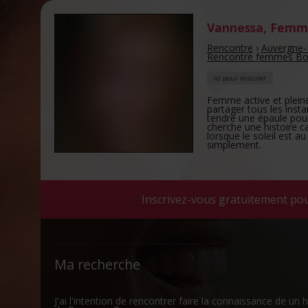
Vannessa
,
Femme
Rencontre
›
Auvergne-
Rencontre femmes Bo
ici pour discuter
Femme active et pleine 
partager tous les inst
tendre une épaule pour
cherche une histoire c
lorsque le soleil est au
simplement.
Inscrivez-vous gratuitement po
Ma recherche
J'ai l'intention de rencontrer faire la connaissance de un