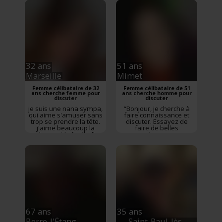
plus J aime la nature
personne avec qui je
marche montagne resto
pourrais partager une
balade, Mer musique la
vie à deux. Au plaisir de
danse Voyages, J aime
te rencontrer
Rencontre
bien le calme Et faire
Marseille
,
Bouches-du-
une belle rencontre Et
Rhône
,
Provence-Alpes-
qui Sais un Bel amour A
Côte d’Azur
bientôt, merci ...
Rencontre
Marseille
,
Bouches-du-Rhône
,
32 ans
51 ans
Provence-Alpes-Côte
d’Azur
Marseille
Mimet
Femme célibataire de 32
Femme célibataire de 51
ans cherche femme pour
ans cherche homme pour
discuter
discuter
je suis une nana sympa,
“Bonjour, je cherche à
qui aime s'amuser sans
faire connaissance et
trop se prendre la tête.
discuter. Essayez de
j'aime beaucoup la
faire de belles
dance et le football
rencontres sans se
Rencontre
Marseille
,
prendre la tête.
Bouches-du-Rhône
,
Rencontre
Mimet
,
Provence-Alpes-Côte
Bouches-du-Rhône
,
d’Azur
Provence-Alpes-Côte
d’Azur
67 ans
35 ans
Berre-l'Étang
Saint-Paul-lès-