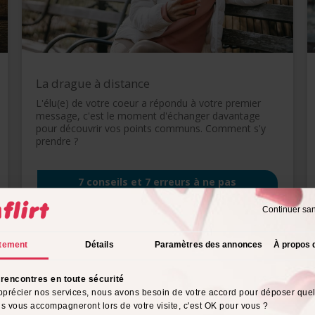
La drague à distance
L'élu(e) de votre coeur a répondu à votre premier
message, c'est le moment d'échanger davantage
pour découvrir vos points communs. Comment s'y
prendre ?
7 conseils et 7 erreurs à ne pas
commetre
Continuer sa
tement
Détails
Paramètres des annonces
À propos 
quelques profils de célibataires près de chez-vous. Pour tous les déco
inscrire dès maintenant, c'est gratuit !
rencontres en toute sécurité
pprécier nos services, nous avons besoin de votre accord pour déposer que
rovence
Hautes Alpes
Alpes Maritimes
Ardèch
ils vous accompagneront lors de votre visite, c'est OK pour vous ?