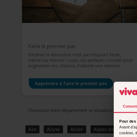
Faire le premier pas
Entamer la discussion n'est pas toujours facile,
même sur internet ! Lisez ces quelques conseils pour
augmenter vos chances d'obtenir une réponse.
Apprendre à faire le premier pas
Consen
Choisissez votre département et visualisez un aperçu de 
Pour des 
Avant d'a
Ain
Aisne
Allier
Alpes de Haute P
cookies, 