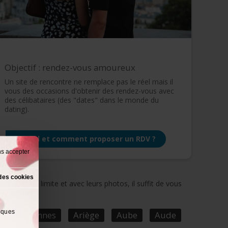
Objectif : rendez-vous amoureux
Un site de rencontre ne remplace pas le réel mais il
vous des occasions d'obtenir des rendez-vous avec
des célibataires (des "dates" dans le monde du
dating).
Quand et comment proposer un RDV ?
ns accepter
des cookies
uvrir sans limite et avec leurs photos, il suffit de vous
lques
e
Ardennes
Ariège
Aube
Aude