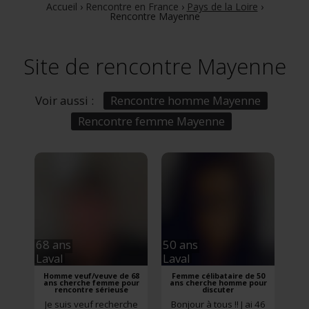
Accueil
›
Rencontre en France
›
Pays de la Loire
›
Rencontre Mayenne
Site de rencontre Mayenne
Voir aussi :
Rencontre homme Mayenne
Rencontre femme Mayenne
68 ans
50 ans
Laval
Laval
Homme veuf/veuve de 68
Femme célibataire de 50
ans cherche femme pour
ans cherche homme pour
rencontre sérieuse
discuter
Je suis veuf recherche
Bonjour à tous !! J ai 46