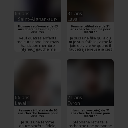
63 ans
31 ans
Saint-Aignan-sur-
Laval
Roë
Homme veuf/veuve de 63
Femme célibataire de 31
ans cherche femme pour
ans cherche homme pour
discuter
discuter
veuf quatres enfants
Je suis une fille qui a du
majeurs donc libre mais
❤️ Je suis fofolle j'aime la
hanticape membre
joie de vivre 😀 quand il
inferieur gauche me
faut être sérieuse je cest
debrouille seul merci
aussi l'être. J'ai un gros
Rencontre
Saint-Aignan-
caractère et quand je dit
sur-Roë
,
Mayenne
,
Pays
non c'est non sa ne sert
de la Loire
à rien d'insister 😉
Rencontre
Laval
,
Mayenne
,
Pays de la
Loire
66 ans
71 ans
Laval
Évron
Femme célibataire de 66
Homme divorcé(e) de 71
ans cherche homme pour
ans cherche femme pour
discuter
discuter
Je suis une femme
Stéphane retraité Je
douce sincère, fidèle,
recherche une personne