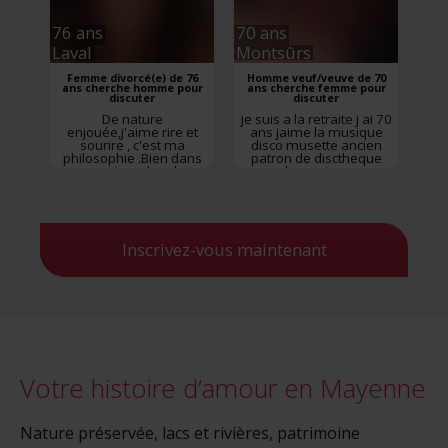
76 ans
70 ans
Laval
Montsûrs
Femme divorcé(e) de 76
Homme veuf/veuve de 70
ans cherche homme pour
ans cherche femme pour
discuter
discuter
De nature
je suis a la retraite j ai 70
enjouée,j'aime rire et
ans jaime la musique
sourire , c'est ma
disco musette ancien
philosophie .Bien dans
patron de disctheque
ma peau je recherche un
appeler moi pour en
homme intelligent et
savoir plus 0610593919
ouvert d'esprit avec qui
merci
Rencontre
partager les bons
Montsûrs
,
Mayenne
,
moments de la vie car
Pays de la Loire
j'aime
Inscrivez-vous maintenant
partager.Ancienne
assistante sociale j'ai de
l'empathie .In fine j'aime
partager. Et faire rire...😂
😂...
Rencontre
Laval
,
Mayenne
,
Pays de la
Loire
Votre histoire d’amour en Mayenne
Nature préservée, lacs et rivières, patrimoine