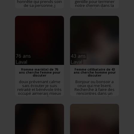
honnête qui prends soin
gentille pour terminer
de sa personne, j
notre chemin dans la
aimerais trouver un
joie et le bonheur
homme honnête sincère
Rencontre
Évron
,
fidèle respectueux qui
Mayenne
,
Pays de la
prends soin de lui.je
Loire
recherche un homme
entre 65ans/69anspres
de Laval pour une
relation chacun chez soi.
Je ne possède pas le
permis de condui...
Rencontre
Laval
,
Mayenne
,
Pays de la
76 ans
43 ans
Loire
Laval
Laval
Homme marié(e) de 76
Femme célibataire de 43
ans cherche femme pour
ans cherche homme pour
discuter
discuter
doux prévenant calme
Bonjour ou bonsoir a
sais écouter je suis
ceux qui me lisent.
retraité et bénévole très
Recherche à faire des
occupé aimerais mieux
rencontres dans un
vous connaître
premier temps et plus si
Rencontre
Laval
,
le feeling passe
Mayenne
,
Pays de la
Rencontre
Laval
,
Loire
Mayenne
,
Pays de la
Loire