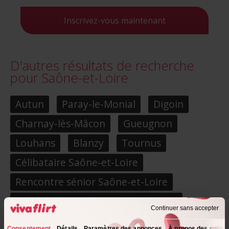
Inscrivez-vous maintenant
D'autres résultats de recherche
pour Saône-et-Loire
Autun
Paray-le-Monial
Digoin
Charnay-lès-Mâcon
Gueugnon
Louhans
Blanzy
Tournus
Célibataire Saône-et-Loire
Rencontre sénior Saône-et-Loire
Rencontre sérieuse Saône-et-Loire
Continuer sans accepter
Rencontre lesbienne Saône-et-Loire
Consentement
Détails
Paramètres des annonces
À propos des cooki