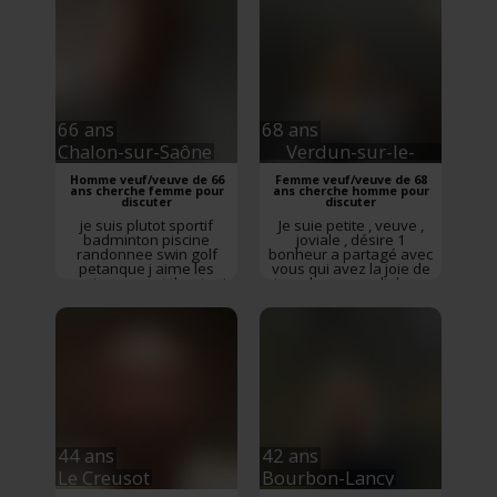
tiennent à cœur tel que
Franche-Comté
la sincérité le respect et
l'honnêteté. Plutôt jovial
j'apprécie l'humour et je
suis de tem...
Rencontre
Buxy
,
Saône-et-Loire
,
Bourgogne-Franche-
Comté
66 ans
68 ans
Chalon-sur-Saône
Verdun-sur-le-
Doubs
Homme veuf/veuve de 66
Femme veuf/veuve de 68
ans cherche femme pour
ans cherche homme pour
discuter
discuter
je suis plutot sportif
Je suie petite , veuve ,
badminton piscine
joviale , désire 1
randonnee swin golf
bonheur a partagé avec
petanque j aime les
vous qui avez la joie de
sorties concert theatre j
vivre , humour , dialogue
aime la voile la moto le
, tendresse pour la suite
velo je cherche une
a venir . 1 recherche plus
femme plutot jolie
que sérieuse , les plans
simple souriante aimant
d 1 soir non merci .
l humour et le reste
Rencontre
Verdun-sur-le-
Rencontre
Chalon-sur-
Doubs
,
Saône-et-Loire
,
Saône
,
Saône-et-Loire
,
Bourgogne-Franche-
Bourgogne-Franche-
Comté
Comté
44 ans
42 ans
Le Creusot
Bourbon-Lancy