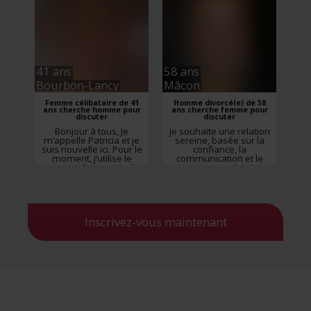
Saône-et-Loire
,
Bourgogne-Franche-
Comté
41 ans
58 ans
Bourbon-Lancy
Mâcon
Femme célibataire de 41
Homme divorcé(e) de 58
ans cherche homme pour
ans cherche femme pour
discuter
discuter
Bonjour à tous, Je
je souhaite une relation
m’appelle Patricia et je
sereine, basée sur la
suis nouvelle ici. Pour le
confiance, la
moment, j’utilise le
communication et le
compte d’une amie, le
respect mutuel. j'aime
temps de pouvoir créer
les balades, le jardinage,
le mien, car je rencontre
une soirée a deux ou en
un petit souci avec mon
groupe avec nos amis,
ordinateur. Elle me l’a
au restaurant, dans une
gentiment prêté, surtout
fête ou ailleurs.
Inscrivez-vous maintenant
qu’elle a elle-même
Rencontre
Mâcon
,
trouvé l’homme de sa
Saône-et-Loire
,
vie ...
Rencontre
Bourgogne-Franche-
Bourbon-Lancy
,
Saône-
Comté
et-Loire
,
Bourgogne-
Franche-Comté