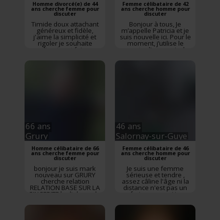
Homme divorcé(e) de 44
Femme célibataire de 42
ans cherche femme pour
ans cherche homme pour
discuter
discuter
Timide doux attachant
Bonjour à tous, Je
généreux et fidèle,
m’appelle Patricia et je
j'aime la simplicité et
suis nouvelle ici. Pour le
rigoler je souhaite
moment, j’utilise le
discuter et faire
compte d’une amie, le
connaissance, bonne
temps de pouvoir créer
journée
Rencontre
Le
le mien, car je rencontre
Creusot
,
Saône-et-Loire
,
un petit souci avec mon
Bourgogne-Franche-
ordinateur. Elle me l’a
Comté
gentiment prêté, surtout
qu’elle a elle-même
trouvé l’homme de sa
vie ...
Rencontre
Bourbon-Lancy
,
Saône-
et-Loire
,
Bourgogne-
Franche-Comté
66 ans
46 ans
Grury
Salornay-sur-Guye
Homme célibataire de 66
Femme célibataire de 46
ans cherche femme pour
ans cherche homme pour
discuter
discuter
bonjour je suis mark
Je suis une femme
nouveau sur GRURY
sérieuse et tendre ,
cherche relation
assez câline l'âge ni la
RELATION BASE SUR LA
distance n'est pas un
SINCERITE le dialogue la
frein pour moi je
tendresse et la fidelite
recherche une relation
Rencontre
Grury
,
Saône-
sérieux et saine pour du
et-Loire
,
Bourgogne-
long terme !
Rencontre
Franche-Comté
Salornay-sur-Guye
,