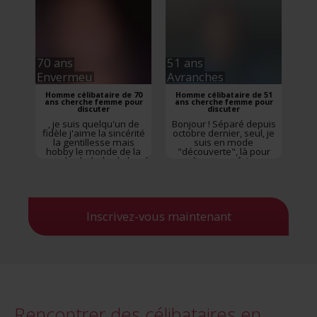
70 ans
51 ans
Envermeu
Avranches
Homme célibataire de 70
Homme célibataire de 51
ans cherche femme pour
ans cherche femme pour
discuter
discuter
, je suis quelqu'un de
Bonjour ! Séparé depuis
fidèle j'aime la sincérité
octobre dernier, seul, je
la gentillesse mais
suis en mode
hobby le monde de la
"découverte", là pour
moto les balades le bord
discuter et faire
de mer les bons petits
connaissance. Profiter
restaurants et les
de bons moments sans
soirées entre amis tout
prise de tête et, peut-
particulièrement les
être , envisager une
bivouac
Rencontre
relation sérieuse par la
Inscrivez-vous maintenant
Envermeu
,
Seine-
suite.. On verra bien où
Maritime
,
Normandie
cela nous mène !
Rencontre
Avranches
,
Manche
,
Normandie
Rencontrer des célibataires en