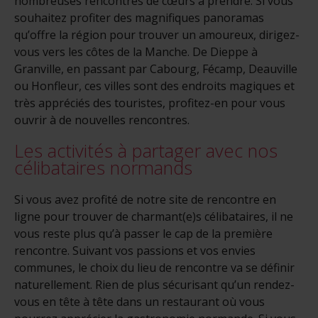
nombreuses rencontres de cœurs à prendre. Si vous
souhaitez profiter des magnifiques panoramas
qu’offre la région pour trouver un amoureux, dirigez-
vous vers les côtes de la Manche. De Dieppe à
Granville, en passant par Cabourg, Fécamp, Deauville
ou Honfleur, ces villes sont des endroits magiques et
très appréciés des touristes, profitez-en pour vous
ouvrir à de nouvelles rencontres.
Les activités à partager avec nos
célibataires normands
Si vous avez profité de notre site de rencontre en
ligne pour trouver de charmant(e)s célibataires, il ne
vous reste plus qu’à passer le cap de la première
rencontre. Suivant vos passions et vos envies
communes, le choix du lieu de rencontre va se définir
naturellement. Rien de plus sécurisant qu’un rendez-
vous en tête à tête dans un restaurant où vous