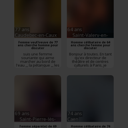
30 klm non merci je
Normandie
pense pas trouver la
personne sur se cite
comme tout les autres
où je ...
Rencontre
Brémoy
,
Calvados
,
Normandie
77 ans
64 ans
Caudebec-en-Caux
Saint-Valery-en-
Caux
Femme veuf/veuve de 77
Homme célibataire de 64
ans cherche homme pour
ans cherche femme pour
discuter
discuter
suis une femme
Bonjour à toutes. En tant
souriante qui aime
qu'ex directeur de
marcher au bord de
théâtre et de centres
l'eau ,,, la pétanque ,,, les
culturels à Paris, je
gens souriant les petits
souhaite rencontrer une
restos en tête a tête
personne qui désire
mais simple
Rencontre
partager des moments
Caudebec-en-Caux
,
agréables basés sur
Seine-Maritime
,
l'échange, la tendresse
Normandie
et plus si affinités. Je vis
seul avec ma gentille
Malinoise de cinq ans,
abandonnée par son...
Rencontre
Saint-Valery-
en-Caux
,
Seine-
Maritime
,
Normandie
69 ans
74 ans
Saint-Pierre-lès-
Caen
Elbeuf
Femme séparé(e) de 69
Homme célibataire de 74