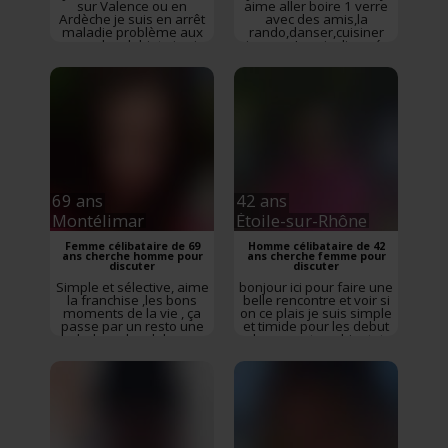
sur Valence ou en
aime aller boire 1 verre
Ardèche je suis en arrêt
avec des amis,la
maladie problème aux
rando,danser,cuisiner
cœur plus dabiete je vie
cinema, .Je suis divorcée,
chez mon oncle pour le
j ai 2 grands enfants.Je
moment que je trouve
recherche 1 relation
un logement j ai une fille
sérieuse.
Rencontre
de 26ans elle vie sur
Valence
,
Drôme
,
Paris moi je suis en arrêt
Auvergne-Rhône-Alpes
maladie problème aux
cœur plus dabiete j aime
shopping écoute...
Rencontre
Valence
,
Drôme
,
Auvergne-
Rhône-Alpes
69 ans
42 ans
Montélimar
Étoile-sur-Rhône
Femme célibataire de 69
Homme célibataire de 42
ans cherche homme pour
ans cherche femme pour
discuter
discuter
Simple et sélective, aime
bonjour ici pour faire une
la franchise ,les bons
belle rencontre et voir si
moments de la vie , ça
on ce plais je suis simple
passe par un resto une
et timide pour les debut
balade au bord de mer
de rencontre a bientot
ou en forêt , et laisser
Rencontre
Étoile-sur-
faire les choses
Rhône
,
Drôme
,
Rencontre
Montélimar
,
Auvergne-Rhône-Alpes
Drôme
,
Auvergne-
Rhône-Alpes