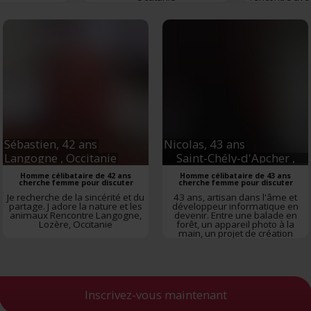
ifier votre appareil en l'analysant activement pour en relever les caractéristi
Rencontre
Occ
fiques (empreintes digitales).
avoir plus sur le traitement de vos données personnelles et définir vos préf
vous à la
section « Détails »
. Vous pouvez modifier ou retirer votre consent
t à partir de la déclaration sur les cookies.
es nous permettent de personnaliser le contenu et les annonces, d'offrir des
alités relatives aux médias sociaux et d'analyser notre trafic. Nous partageo
 des informations sur l'utilisation de notre site avec nos partenaires de méd
de publicité et d'analyse, qui peuvent combiner celles-ci avec d'autres infor
eur avez fournies ou qu'ils ont collectées lors de votre utilisation de leurs s
Sébastien,
42 ans
Nicolas,
43 ans
Langogne
, Occitanie
Saint-Chély-d'Apcher
,
Occitanie
Homme célibataire de 42 ans
Homme célibataire de 43 ans
cherche femme pour discuter
cherche femme pour discuter
Je recherche de la sincérité et du
43 ans, artisan dans l'âme et
partage. J adore la nature et les
développeur informatique en
animaux
Rencontre
Langogne
,
devenir. Entre une balade en
Lozère
,
Occitanie
forêt, un appareil photo à la
main, un projet de création
artisanale ou une nouvelle
compétence à apprendre,
j'aime avancer, découvrir et
construire. Je préfère mille fois
une vraie conversation autour
d...
Rencontre
Saint-Chély-
Inscrivez-vous maintenant
d'Apcher
,
Lozère
,
Occitanie