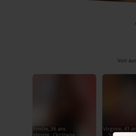
Voir aus
Emilie,
36 ans
Virginie,
41 a
Mende
, Occitanie
Saint-Chél