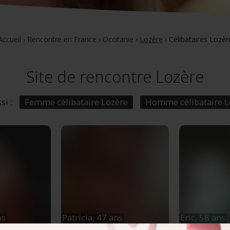
Accueil
›
Rencontre en France
›
Occitanie
›
Lozère
›
Célibataires Lozèr
Site de rencontre Lozère
si :
Femme célibataire Lozère
Homme célibataire L
ns
Patricia,
47 ans
Eric,
58 ans
y-d'Apcher
,
Saint-Chély-d'Apcher
,
Moissac-Val