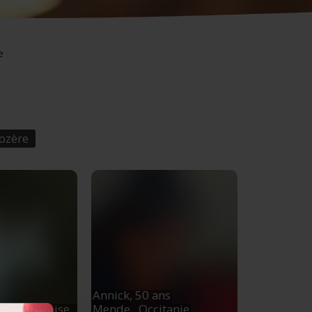
e
ozère
Annick,
50 ans
lée-Française
,
Mende
, Occitanie