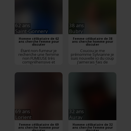
Rencontre
Baud
,
Morbihan
,
Bretagne
62 ans
38 ans
Saint-Gonnery
Bubry
Homme célibataire de 62
Femme célibataire de 38
ans cherche femme pour
ans cherche homme pour
discuter
discuter
Étant non-fumeur je
Coucou je me
recherche une femme
prénomme Sylvianne je
non FUMEUSE très
suis nouvelle ici du coup
compréhensive et
j’aimerais fais de
sincère car je ne
nouvelles
supporte pas le
connaissances et
mensonge et surtout
pourquoi trouver l’amour
pas très loin de saint
sincère
Rencontre
Bubry
,
gonnery merci.
Morbihan
,
Bretagne
Rencontre
Saint-
Gonnery
,
Morbihan
,
Bretagne
69 ans
32 ans
Lorient
Auray
Femme célibataire de 69
Homme célibataire de 32
ans cherche homme pour
ans cherche femme pour
discuter
discuter