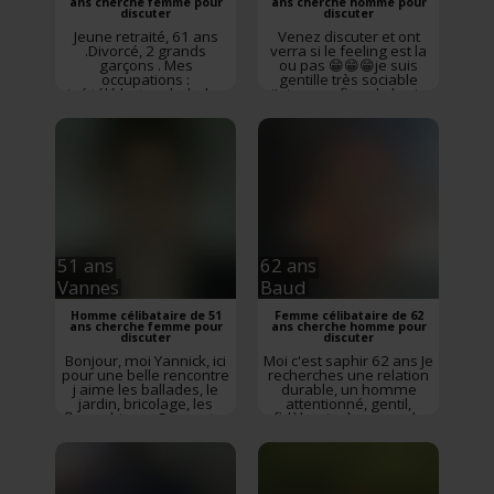
ans cherche femme pour
ans cherche homme pour
discuter
discuter
Jeune retraité, 61 ans
Venez discuter et ont
.Divorcé, 2 grands
verra si le feeling est la
garçons . Mes
ou pas 😁😁😁je suis
occupations :
gentille très sociable
ciné,télé,lecture,balades,voyages,restos...
j'aime profiter de la vie
J/ai mon appart. je vis
..rigoler... le négatif pas
seul et libre !!!
Rencontre
pour moi donc pour les
Vannes
,
Morbihan
,
aigris lunatique etc
Bretagne
passer votre chemin
Rencontre
Loyat
,
Morbihan
,
Bretagne
51 ans
62 ans
Vannes
Baud
Homme célibataire de 51
Femme célibataire de 62
ans cherche femme pour
ans cherche homme pour
discuter
discuter
Bonjour, moi Yannick, ici
Moi c'est saphir 62 ans Je
pour une belle rencontre
recherches une relation
j aime les ballades, le
durable, un homme
jardin, bricolage, les
attentionné, gentil,
fleurs, bisous
Rencontre
fidèle, sincère avec de
Vannes
,
Morbihan
,
l'humour. J'aime la
Bretagne
marche à pied, la
natation, et autre mon
chanteur préféré le boss
johnny hallyday.