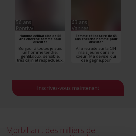
nouvelles choses de
nouveaux horizons !
Rencontre
Lanester
,
Morbihan
,
Bretagne
56 ans
63 ans
Pontivy
Vannes
Homme célibataire de 56
Femme célibataire de 63
ans cherche femme pour
ans cherche homme pour
discuter
discuter
Bonjour à toutes je suis
A la retraite sur la CIN
un homme tendre,
mais jeune dans le
gentil,doux, sensible,
coeur . Ma devise, qui
très câlin et respectueux,
ose gagne.pour
à l'écoute de
partager des
l'autre,patient ,
randonnées, des
attentionné et anti-
soirées,, des valeurs
violence. J'aime les
Rencontre
Vannes
,
échecs,les jeux de
Morbihan
,
Bretagne
cartes, le sport,la
Inscrivez-vous maintenant
nature,les balades en
forêt, sur la plage, les
films et séries,la
musique , les soirée...
Rencontre
Pontivy
,
Morbihan
,
Bretagne
Morbihan : des milliers de