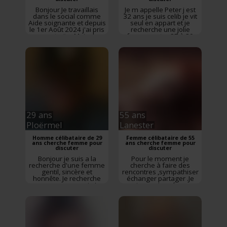
Bonjour Je travaillais
Je m appelle Peter j est
dans le social comme
32 ans je suis celib je vit
Aide soignante et depuis
seul en appart et je
le 1er Août 2024 j'ai pris
recherche une jolie
ma retraite. Mais de
femme entre 27 à 30
temps en temps je fais
ans blond ou brune
des petits
gentille agréable
remplacements dans les
sympas
Rencontre
Ehpad car ce métier
Auray
,
Morbihan
,
d'aide soignante est
Bretagne
absorbant et
passionnant Pour mes
convictions je pense et
rêve de ren...
Rencontre
Lorient
,
Morbihan
,
Bretagne
29 ans
55 ans
Ploërmel
Lanester
Homme célibataire de 29
Femme célibataire de 55
ans cherche femme pour
ans cherche femme pour
discuter
discuter
Bonjour je suis a la
Pour le moment je
recherche d'une femme
cherche à faire des
gentil, sincère et
rencontres ,sympathiser
honnête. Je recherche
échanger partager .Je
une personne qui n'a
suis passionnée par
pas de problème avec
beaucoup de choses:le
mes horaires de travail.
sport ,la nature ,les
Rencontre
Ploërmel
,
animaux ,la cuisine ,le
Morbihan
,
Bretagne
bricolage ,le jardin ,les
jeux de société etc .J'ai
envie de decouvrir de