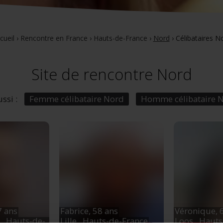
cueil
›
Rencontre en France
›
Hauts-de-France
›
Nord
›
Célibataires N
Site de rencontre Nord
ssi :
Femme célibataire Nord
Homme célibataire 
7 ans
Fabrice,
58 ans
Véronique,
s
, Hauts-de-
Lille
, Hauts-de-France
Loos
, Haut