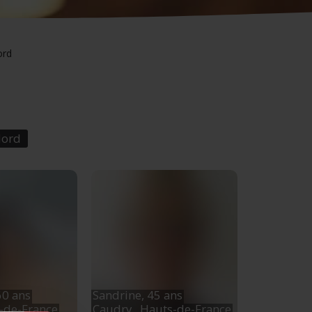
ord
Nord
60 ans
Sandrine,
45 ans
s-de-France
Caudry
, Hauts-de-France