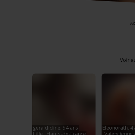
Ac
Voir au
geraldidine,
54 ans
Eleonorath,
4
Lille
, Hauts-de-France
Valencienne