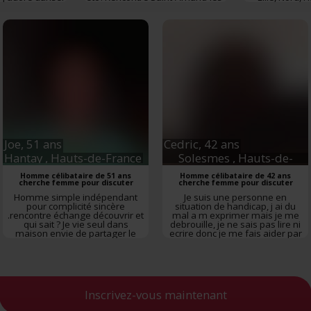
 très manuel,je
Eaux
,
Nord
,
Hauts-de-France
ifier votre appareil en l'analysant activement pour en relever les caractéristi
 sociable et
fiques (empreintes digitales).
e veus trouver
ne qui me
avoir plus sur le traitement de vos données personnelles et définir vos préf
as egoiste
umont
,
Nord
,
vous à la
section « Détails »
. Vous pouvez modifier ou retirer votre consent
-France
t à partir de la déclaration sur les cookies.
es nous permettent de personnaliser le contenu et les annonces, d'offrir des
alités relatives aux médias sociaux et d'analyser notre trafic. Nous partageo
 des informations sur l'utilisation de notre site avec nos partenaires de méd
de publicité et d'analyse, qui peuvent combiner celles-ci avec d'autres infor
Joe,
51 ans
Cedric,
42 ans
eur avez fournies ou qu'ils ont collectées lors de votre utilisation de leurs s
Hantay
, Hauts-de-France
Solesmes
, Hauts-de-
France
Homme célibataire de 51 ans
Homme célibataire de 42 ans
cherche femme pour discuter
cherche femme pour discuter
Homme simple indépendant
Je suis une personne en
pour complicité sincère
situation de handicap, j ai du
.rencontre échange découvrir et
mal a m exprimer mais je me
qui sait ? Je vie seul dans
debrouille, je ne sais pas lire ni
maison envie de partager le
ecrire donc je me fais aider par
temp. Libre à votre écoute. Sport
ma fille. Je souhaiterais
nature voyage
Rencontre
rencontrer quelqu un qui m
Hantay
,
Nord
,
Hauts-de-France
acceptera comme je suis
Rencontre
Solesmes
,
Nord
,
Hauts-de-France
Inscrivez-vous maintenant