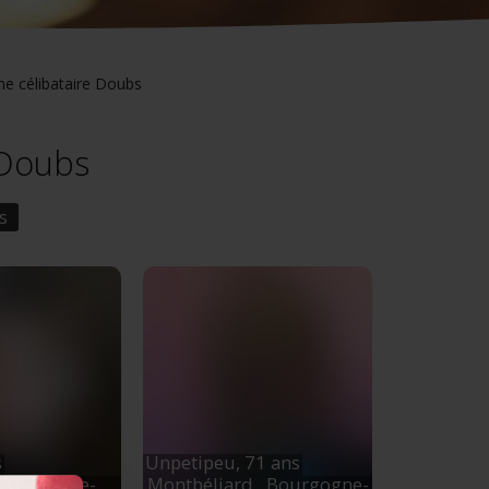
 célibataire Doubs
 Doubs
s
s
Unpetipeu,
71 ans
 Bourgogne-
Montbéliard
, Bourgogne-