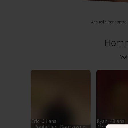
Accueil
›
Rencontre 
Homme
Voi
Éric,
64 ans
Ryan,
48 ans
Pontarlier
, Bourgogne-
Montbéliard