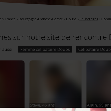
en France
›
Bourgogne-Franche-Comté
›
Doubs
›
Célibataires
›
Homme
s sur notre site de rencontre
r aussi :
Femme célibataire Doubs
Célibataire Doub
Steve,
46 ans
Alain,
69 an
, Bourgogne-
Pontarlier
, Bourgogne-
Mathay
,