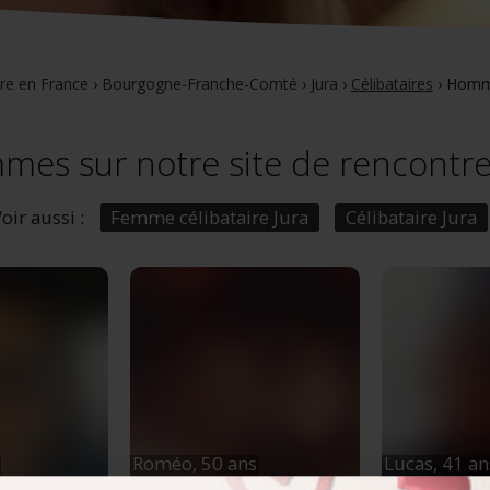
re en France
›
Bourgogne-Franche-Comté
›
Jura
›
Célibataires
›
Homme
es sur notre site de rencontre
oir aussi :
Femme célibataire Jura
Célibataire Jura
Roméo,
50 ans
Lucas,
41 an
ourgogne-
Saint-Claude
, Bourgogne-
Saint-Claud