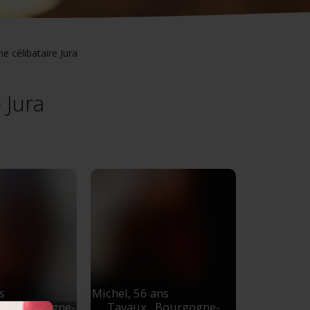
 célibataire Jura
 Jura
s
Michel,
56 ans
e
, Bourgogne-
Tavaux
, Bourgogne-