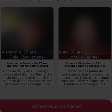
ifier votre appareil en l'analysant activement pour en relever les caractéristi
Jura
,
Bourgogne-Franche-Comté
Franche-Comté
mesdames un p
de rochefo
fiques (empreintes digitales).
Rencontre
Sali
avoir plus sur le traitement de vos données personnelles et définir vos préf
Bourgogne-
vous à la
section « Détails »
. Vous pouvez modifier ou retirer votre consent
t à partir de la déclaration sur les cookies.
es nous permettent de personnaliser le contenu et les annonces, d'offrir des
alités relatives aux médias sociaux et d'analyser notre trafic. Nous partageo
 des informations sur l'utilisation de notre site avec nos partenaires de méd
de publicité et d'analyse, qui peuvent combiner celles-ci avec d'autres infor
eur avez fournies ou qu'ils ont collectées lors de votre utilisation de leurs s
Alexandre,
37 ans
Marc,
55 ans
Dole
, Bourgogne-
Lons-le-Saunier
,
Franche-Comté
Bourgogne-Franche-
Homme célibataire de 37 ans
Homme célibataire de 55 ans
Comté
cherche homme pour discuter
cherche femme pour discuter
Homme de 37 ans. Coming out
Je n' aime pas parler de
fait ce début d’année. Recherche
moi.jesuis un homme qui aime
amitié pour le moment. En
les femmes.j'adore la musique
situation d’handicap mais je me
:zazz, rock, variété française.les
gère. Recherche quelqu’un de
balade à la campagne.des
tolèrent mais surtout de patient.
choses simples,se marrer aussi,
Rencontre
Dole
,
Jura
,
très important.
Rencontre
Lons-
Bourgogne-Franche-Comté
le-Saunier
,
Jura
,
Bourgogne-
Franche-Comté
Inscrivez-vous maintenant