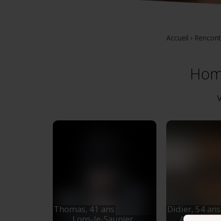
Accueil
›
Rencont
Homm
V
Thomas,
41 ans
Didier,
54 ans
Lons-le-Saunier
,
Arbois
, B