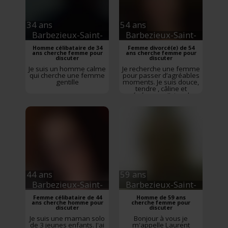
34 ans
54 ans
Barbezieux-Saint-
Barbezieux-Saint-
Hilaire
Hilaire
Homme célibataire de 34
Femme divorcé(e) de 54
ans cherche femme pour
ans cherche femme pour
discuter
discuter
Je suis un homme calme
Je recherche une femme
qui cherche une femme
pour passer d’agréables
gentille
moments. Je suis douce,
tendre , câline et
généreuse . J’aime le
théâtre comique, le
cinéma , les voyages .
44 ans
59 ans
Barbezieux-Saint-
Barbezieux-Saint-
Hilaire
Hilaire
Femme célibataire de 44
Homme de 59 ans
ans cherche homme pour
cherche femme pour
discuter
discuter
Je suis une maman solo
Bonjour à vous je
de 3 jeunes enfants. J'ai
m'appelle Laurent