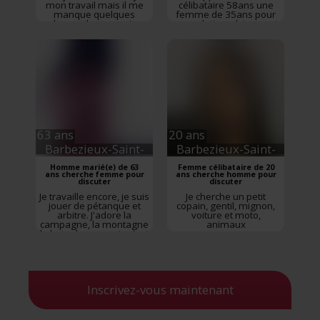
mon travail mais il me
célibataire 58ans une
manque quelques
femme de 35ans pour
choses dans ma vie.
une relation sérieuse et
J'espère que je trouverai
durable et honnête avec
la bonne personne.
vous bisous Laurent
63 ans
20 ans
Barbezieux-Saint-
Barbezieux-Saint-
Hilaire
Hilaire
Homme marié(e) de 63
Femme célibataire de 20
ans cherche femme pour
ans cherche homme pour
discuter
discuter
Je travaille encore, je suis
Je cherche un petit
jouer de pétanque et
copain, gentil, mignon,
arbitre. J'adore la
voiture et moto,
campagne, la montagne
animaux
le bute dans ma vie c'est
de réussir tous se que
j'entreprends. Moi je suis
là pour faire l'amour,
désolé si je choc
Inscrivez-vous maintenant