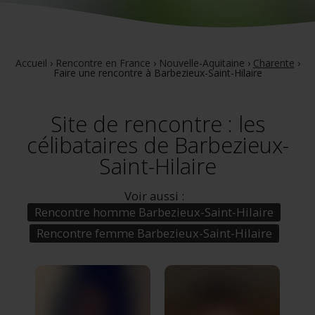
Accueil
›
Rencontre en France
›
Nouvelle-Aquitaine
›
Charente
›
Faire une rencontre à Barbezieux-Saint-Hilaire
Site de rencontre : les
célibataires de Barbezieux-
Saint-Hilaire
Voir aussi :
Rencontre homme Barbezieux-Saint-Hilaire
Rencontre femme Barbezieux-Saint-Hilaire