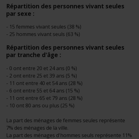
Répartition des personnes vivant seules
par sexe :
- 15 femmes vivant seules (38 %)
- 25 hommes vivant seuls (63 %)
Répartition des personnes vivant seules
par tranche d'âge :
- 0 ont entre 20 et 24 ans (0 %)
- 2 ont entre 25 et 39 ans (5 %)
- 11 ont entre 40 et 54 ans (28 %)
- 6 ont entre 55 et 64 ans (15 %)
- 11 ont entre 65 et 79 ans (28 %)
- 10 ont 80 ans ou plus (25 %)
La part des ménages de femmes seules représente
7% des ménages de la ville.
La part des ménages d'hommes seuls représente 11%