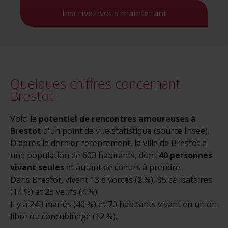
confiance, la complicité
Inscrivez-vous maintenant
et le respect mutuel. Ce
que je recherche avant
tout, c’est une véritabl...
Quelques chiffres concernant
Brestot
Voici le
potentiel de rencontres amoureuses à
Brestot
d'un point de vue statistique (source Insee).
D'après le dernier recencement, la ville de Brestot a
une population de 603 habitants, dont
40 personnes
vivant seules
et autant de coeurs à prendre.
Dans Brestot, vivent 13 divorcés (2 %), 85 célibataires
(14 %) et 25 veufs (4 %).
Il y a 243 mariés (40 %) et 70 habitants vivant en union
libre ou concubinage (12 %).