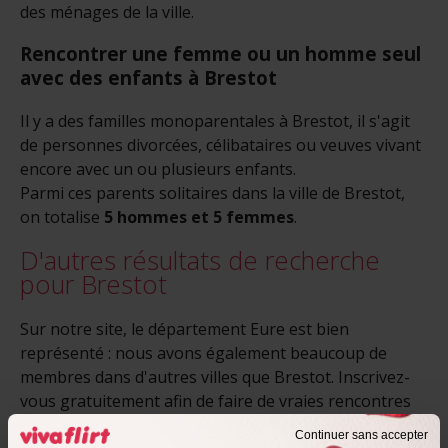
des ménages de la ville.
Rencontrer une femme ou un homme seul
avec des enfants à Brestot
Il y a des familles monoparentales à Brestot, il s'agit
de personnes divorcées, célibataires ou veuves vivant
encore avec un ou plusieurs enfants.
Parmi ces parents solitaires dans la ville de Brestot,
on totalise
5 hommes et 5 femmes
.
D'autres résultats de recherche
pour Brestot
Sur notre site, le département Eure est bien
représenté : nous avons également beaucoup de
membres dans d'autres villes que Brestot. Inscrivez-
vous gratuitement afin de faire de vraies rencontres
dans toute la région Normandie.
Continuer sans accepter