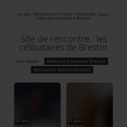
Accueil
›
Rencontre en France
›
Normandie
›
Eure
›
Faire une rencontre à Brestot
Site de rencontre : les
célibataires de Brestot
Voir aussi :
Rencontre homme Brestot
Rencontre femme Brestot
39 ans
21 ans
Brestot
Brestot