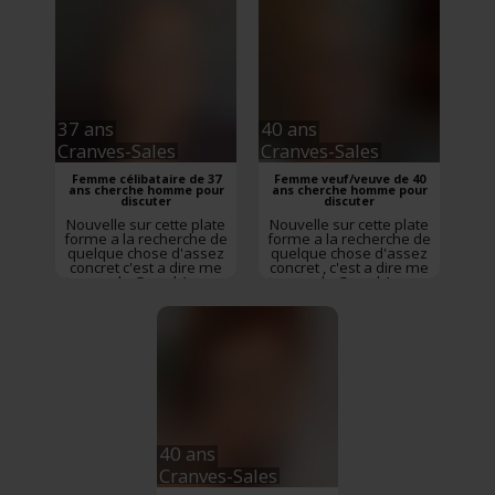
femme battante. Je suis
fait pour la joie de vivre
et j’aime bien les défis et
atteindre des objectifs. je
su...
37 ans
40 ans
Cranves-Sales
Cranves-Sales
Femme célibataire de 37
Femme veuf/veuve de 40
ans cherche homme pour
ans cherche homme pour
discuter
discuter
Nouvelle sur cette plate
Nouvelle sur cette plate
forme a la recherche de
forme a la recherche de
quelque chose d'assez
quelque chose d'assez
concret c'est a dire me
concret , c'est a dire me
trouver le Grand Amour
trouver le Grand Amour
si on peux le dire
si on peux le dire
comme ça , je ne suis en
comme ça . Je ne suis en
aucun cas la pour perdre
aucun cas la pour perdre
mon temps parce que
mon temps parce que
j'ai mieux a faire , je
j'ai mieux a faire . Je
voudrai surtout d'un
souhaiterai faire la
homme assez ouvert et
rencontre d'un homme
déterminé que moi , al...
qui a la tête sur les ...
40 ans
Cranves-Sales