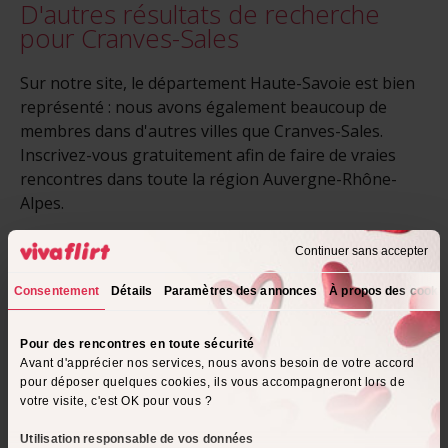
D'autres résultats de recherche
pour Cranves-Sales
Sur notre site, le département Haute-Savoie est bien
représenté : nous avons également beaucoup de
membres dans d'autres villes que Cranves-Sales.
Inscrivez-vous gratuitement afin de faire de vraies
rencontres dans toute la région Auvergne-Rhône-
Alpes.
Continuer sans accepter
Vétraz-Monthoux
Annemasse
Gaillard
Douvaine
Consentement
Détails
Paramètres des annonces
À propos des cooki
La Roche-sur-Foron
Archamps
Pour des rencontres en toute sécurité
Avant d'apprécier nos services, nous avons besoin de votre accord
Bonneville
Saint-Julien-en-Genevois
pour déposer quelques cookies, ils vous accompagneront lors de
votre visite, c'est OK pour vous ?
Yvoire
Thyez
Utilisation responsable de vos données