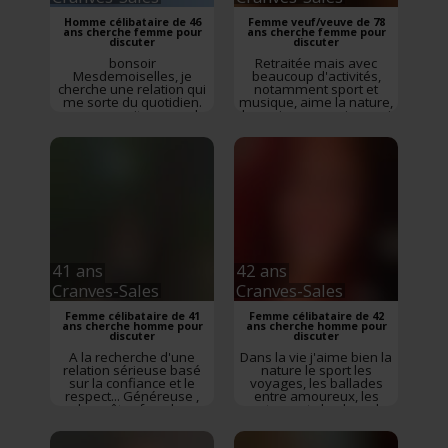
Homme célibataire de 46
Femme veuf/veuve de 78
ans cherche femme pour
ans cherche femme pour
discuter
discuter
bonsoir
Retraitée mais avec
Mesdemoiselles, je
beaucoup d'activités,
cherche une relation qui
notamment sport et
me sorte du quotidien.
musique, aime la nature,
pour une nuit ou pour la
les animaux, mais aussi
vie, seul l'avenir nous le
les soirées au coin du
dira... au plaisir de vous
feu
rencontrer!!
41 ans
42 ans
Cranves-Sales
Cranves-Sales
Femme célibataire de 41
Femme célibataire de 42
ans cherche homme pour
ans cherche homme pour
discuter
discuter
A la recherche d'une
Dans la vie j'aime bien la
relation sérieuse basé
nature le sport les
sur la confiance et le
voyages, les ballades
respect... Généreuse ,
entre amoureux, les
honnête , franche
restaurants la plage, le
sociale et optimiste..
cinéma la culture la
musique , aussi bien que
les animaux.. Je suis une