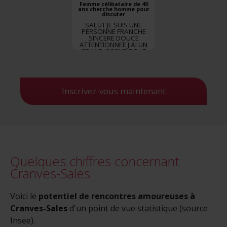
Femme célibataire de 40
ans cherche homme pour
discuter
SALUT JE SUIS UNE
PERSONNE FRANCHE
SINCERE DOUCE
ATTENTIONNEE J AI UN
GRAND COEUR POUR
DONNER DE L AMOUR LE
RESTE EST A DECOUVRIR
Inscrivez-vous maintenant
Quelques chiffres concernant
Cranves-Sales
Voici le
potentiel de rencontres amoureuses à
Cranves-Sales
d'un point de vue statistique (source
Insee).