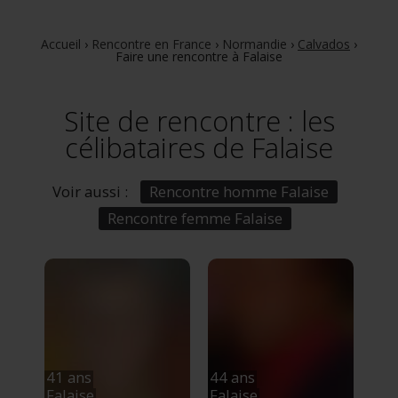
Accueil
›
Rencontre en France
›
Normandie
›
Calvados
›
Faire une rencontre à Falaise
Site de rencontre : les
célibataires de Falaise
Voir aussi :
Rencontre homme Falaise
Rencontre femme Falaise
41 ans
44 ans
Falaise
Falaise