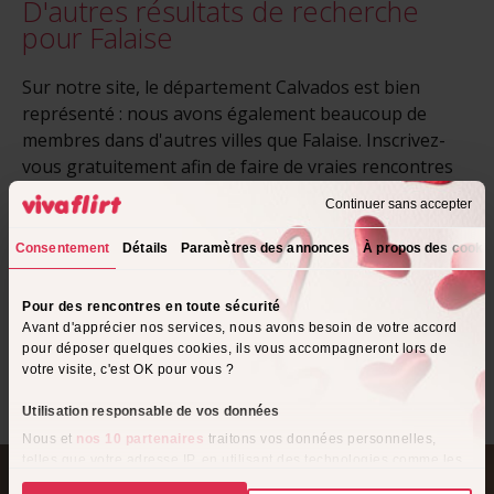
D'autres résultats de recherche
pour Falaise
Sur notre site, le département Calvados est bien
représenté : nous avons également beaucoup de
membres dans d'autres villes que Falaise. Inscrivez-
vous gratuitement afin de faire de vraies rencontres
dans toute la région Normandie.
Continuer sans accepter
Ifs
Mondeville
Caen
Consentement
Détails
Paramètres des annonces
À propos des cooki
Hérouville-Saint-Clair
Lisieux
Pour des rencontres en toute sécurité
Avant d'apprécier nos services, nous avons besoin de votre accord
Merville-Franceville-Plage
Ouistreham
pour déposer quelques cookies, ils vous accompagneront lors de
votre visite, c'est OK pour vous ?
Cabourg
Dives-sur-Mer
Vire
Utilisation responsable de vos données
Nous et
nos 10 partenaires
traitons vos données personnelles,
telles que votre adresse IP, en utilisant des technologies comme les
MENTIONS LÉGALES
cookies pour stocker et accéder à des informations sur votre