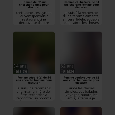
Homme de 62 ans
Homme célibataire de 54
cherche femme pour
ans cherche femme pour
discuter
discuter
christophe tres sympa
Je suis à la recherche
ouvert sport loisir
d’une femme aimante,
restaurant cine
sincère, fidèle, sociable
decouverte d autre
et qui aime les choses
petsonnes dans la
simples
region nouvel arrivant
54 ans
62 ans
Falaise
Falaise
Femme séparé(e) de 54
Femme veuf/veuve de 62
ans cherche homme pour
ans cherche homme pour
discuter
discuter
Je suis une femme 50
J aime les choses
ans, maman fière de l
simples. Les balades
être, recherche à
,voyages, nature, les
rencontrer un homme
amis, la famille je
qui sera m aimer pour
cherche une relation
ce que je suis donc une
sérieuse basée sur la
relation sérieuse, pour
confiance et le respect
que cette relation
fonctionne un homme