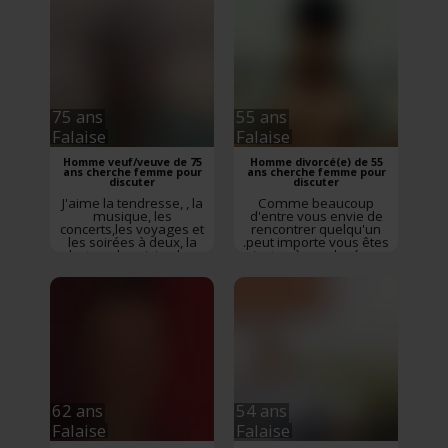
divorcé depuis 2ans j'ai
besoin de câlin et bisous
ça manque un peu lol
75 ans
55 ans
Falaise
Falaise
Homme veuf/veuve de 75
Homme divorcé(e) de 55
ans cherche femme pour
ans cherche femme pour
discuter
discuter
J'aime la tendresse, , la
Comme beaucoup
musique, les
d'entre vous envie de
concerts,les voyages et
rencontrer quelqu'un
les soirées à deux, la
.peut importe vous êtes
lecture, la cuisine,les
juste où employé ou
restos,je ne suis pas
employeur du moments
l'homme d'un soir,je
que tout passe après !
recherche une
Pour ma part divorcé .un
compagne qui saura
pt bonjour le matin !
m'accompagner dans la
envie de ne plus êtres
dernière ligne droite,j'ai
seul
beaucoup de tendresse
à donner et j'attends la
meme chose en...
62 ans
54 ans
Falaise
Falaise