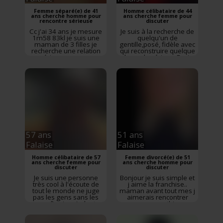
Femme séparé(e) de 41
Homme célibataire de 44
ans cherche homme pour
ans cherche femme pour
rencontre sérieuse
discuter
Cc j'ai 34 ans je mesure
Je suis à la recherche de
1m58 83kl je suis une
quelqu'un de
maman de 3 filles je
gentille,posé, fidèle avec
recherche une relation
qui reconstruire quelque
sérieuse avec un
chose de sérieux. Envie
homme sérieux qui
d'une relation durable
aime les femmes
basée sur la confiance
rondes ? je suis drôle
caline franche un peu
chiant lol.....je vous
attend
57 ans
51 ans
Falaise
Falaise
Homme célibataire de 57
Femme divorcé(e) de 51
ans cherche femme pour
ans cherche homme pour
discuter
discuter
Je suis une personne
Bonjour je suis simple et
très cool à l'écoute de
j aime la franchise..
tout le monde ne juge
maman avant tout mes j
pas les gens sans les
aimerais rencontrer
connaître je m'adapte
pour sympathiser.
facilement j'ai 2filles de
25 et 23ans ne vivent
plus par ici et suis