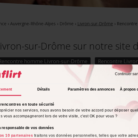
nce
›
Auvergne-Rhône-Alpes
›
Drôme
›
Livron-sur-Drôme
›
Rencontre
vron-sur-Drôme sur notre site 
Rencontre homme Livron-sur-Drôme
Rencontre Livro
Continuer sa
tement
Détails
Paramètres des annonces
À propos 
rencontres en toute sécurité
pprécier nos services, nous avons besoin de votre accord pour déposer que
ils vous accompagneront lors de votre visite, c'est OK pour vous ?
on responsable de vos données
e,
58 ans
Matie,
48 ans
Anais,
37 an
ur-Drôme
,
Livron-sur-Drôme
,
Livron-
os 10 partenaires
traitons vos données personnelles, telles que votre adres