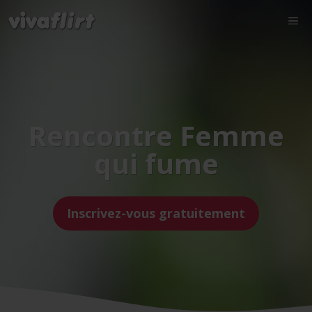
Rencontre Femme
qui fume
Inscrivez-vous gratuitement