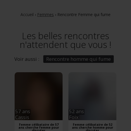
Accueil
›
Femmes
›
Rencontre Femme qui fume
Les belles rencontres
n'attendent que vous !
Voir aussi :
Rencontre homme qui fume
57 ans
52 ans
Cassis
Foix
Femme célibataire de 57
Femme célibataire de 52
ans cherche femme pour
ans cherche homme pour
discuter
discuter