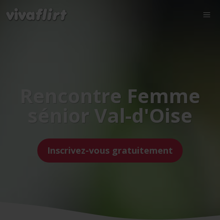
Rencontre Femme
sénior Val-d'Oise
Inscrivez-vous gratuitement