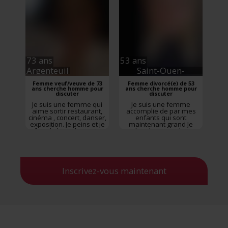
vivre en harmonie avec
moi sans prise de tête,
pour encore apprendre
à découvrir, notamment,
toutes nos jolies régions
françaises. Au plaisir ...
Rencontre
Jouy-le-
Moutier
,
Val-d'Oise
,
Île-
de-France
73 ans
53 ans
Argenteuil
Saint-Ouen-
l'Aumône
Femme veuf/veuve de 73
Femme divorcé(e) de 53
ans cherche homme pour
ans cherche homme pour
discuter
discuter
Je suis une femme qui
Je suis une femme
aime sortir restaurant,
accomplie de par mes
cinéma , concert, danser,
enfants qui sont
exposition. Je peins et je
maintenant grand Je
fais de la sculpture Je
recherche une relation
cherche une relation
sincère un homme
sérieuse
Rencontre
respectueux et
Argenteuil
,
Val-d'Oise
,
attentionné Je suis
Île-de-France
indépendante et entière
La famille a une place
Inscrivez-vous maintenant
importante dans ma vie
Rencontre
Saint-Ouen-
l'Aumône
,
Val-d'Oise
,
Île-
de-France