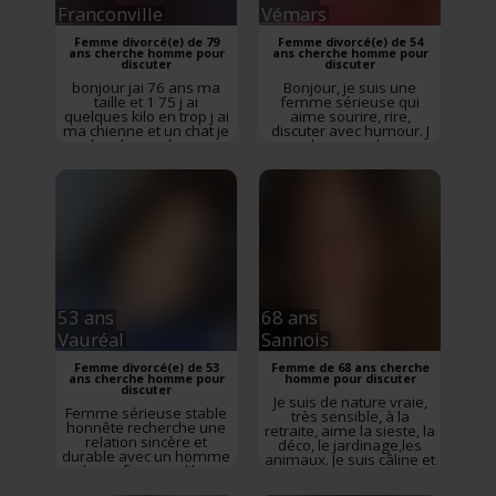
Franconville
Vémars
Femme divorcé(e) de 79
Femme divorcé(e) de 54
ans cherche homme pour
ans cherche homme pour
discuter
discuter
bonjour jai 76 ans ma
Bonjour, je suis une
taille et 1 75 j ai
femme sérieuse qui
quelques kilo en trop j ai
aime sourire, rire,
ma chienne et un chat je
discuter avec humour. J
rechercher un homme
adore marcher,
entres 66ans et 77 ans
découvrir de nouveaux
plus au telephone a
lieux autour d étangs ou
bientot
Rencontre
bien la Seine, l Oise. J
Franconville
,
Val-d'Oise
,
aime les animaux. J
Île-de-France
adore bricoler. La
solitude me pèse. Je
recherche un homme
avec plein de delicatesse
souriant, séri...
Rencontre
Vémars
,
Val-
d'Oise
,
Île-de-France
53 ans
68 ans
Vauréal
Sannois
Femme divorcé(e) de 53
Femme de 68 ans cherche
ans cherche homme pour
homme pour discuter
discuter
Je suis de nature vraie,
Femme sérieuse stable
très sensible, à la
honnête recherche une
retraite, aime la sieste, la
relation sincère et
déco, le jardinage,les
durable avec un homme
animaux. Je suis câline et
de confiance et libre
j'attends le même
sans prise de tête sans
retour.
Rencontre