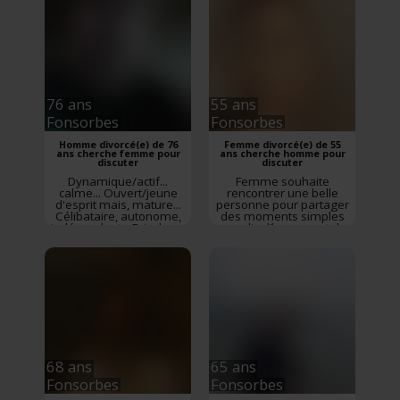
recherche rien de
particulier je suis ouvert
à tout et surtout à la
discussion
76 ans
55 ans
Fonsorbes
Fonsorbes
Homme divorcé(e) de 76
Femme divorcé(e) de 55
ans cherche femme pour
ans cherche homme pour
discuter
discuter
Dynamique/actif...
Femme souhaite
calme... Ouvert/jeune
rencontrer une belle
d'esprit mais, mature...
personne pour partager
Célibataire, autonome,
des moments simples
indépendant... Bricolage,
remplis d’humour et de
lecture, balade, nature...
tendresse
Aimant la simplicité
Souhaite LA belle
relation durable...
68 ans
65 ans
Fonsorbes
Fonsorbes