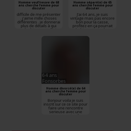
Homme veuf/veuve de 68
Homme séparé(e) de 65
ans cherche femme pour
ans cherche femme pour
discuter
discuter
difficile de me présenter
J’ai 64 ans, je suis
. j'aime mille choses
vintage mais pas encore
différentes . je donnerai
bon pour la casse,
plus de détails à qui
profitez-en ça pourrait
voudra bien me solliciter
très bien ne pas durer
.
en vrai je suis plutôt
sympa et attentionné
64 ans
Fonsorbes
Homme divorcé(e) de 64
ans cherche femme pour
discuter
Bonjour voila je suis
inscrit sur ce ce site pour
faire une rencontre
serieuse avec une
personne simple
comme moi et qui aime
la vie avec toutes ces
beauté qu'elle nous
apporte pour les