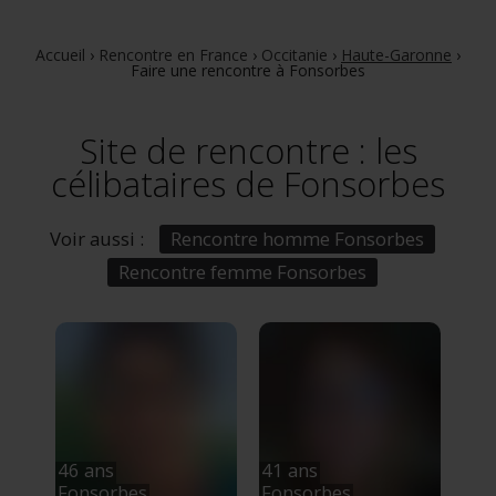
Accueil
›
Rencontre en France
›
Occitanie
›
Haute-Garonne
›
Faire une rencontre à Fonsorbes
Site de rencontre : les
célibataires de Fonsorbes
Voir aussi :
Rencontre homme Fonsorbes
Rencontre femme Fonsorbes
46 ans
41 ans
Fonsorbes
Fonsorbes