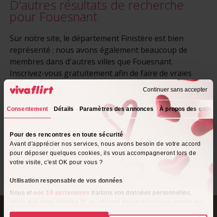
D'autres résultats de recherche
pour Fouesnant
Sur notre site, le département Finistère est bien
représenté : nous avons également beaucoup de
membres dans d'autres villes que Fouesnant.
Inscrivez-vous gratuitement afin de faire de vraies
rencontres dans toute la région Bretagne.
Continuer sans accepter
Concarneau
Quimper
Rosporden
Consentement
Détails
Paramètres des annonces
À propos des cooki
Pont-l'Abbé
Bannalec
Douarnenez
Pour des rencontres en toute sécurité
Avant d'apprécier nos services, nous avons besoin de votre accord
Châteaulin
Quimperlé
Crozon
pour déposer quelques cookies, ils vous accompagneront lors de
votre visite, c'est OK pour vous ?
Carhaix-Plouguer
Utilisation responsable de vos données
Nous et
nos 10 partenaires
traitons vos données personnelles,
telles que votre adresse IP, en utilisant des technologies comme les
MENTIONS LÉGALES
cookies pour stocker et accéder à des informations sur votre