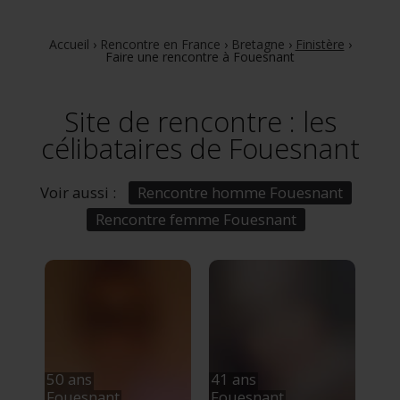
Accueil
›
Rencontre en France
›
Bretagne
›
Finistère
›
Faire une rencontre à Fouesnant
Site de rencontre : les
célibataires de Fouesnant
Voir aussi :
Rencontre homme Fouesnant
Rencontre femme Fouesnant
50 ans
41 ans
Fouesnant
Fouesnant