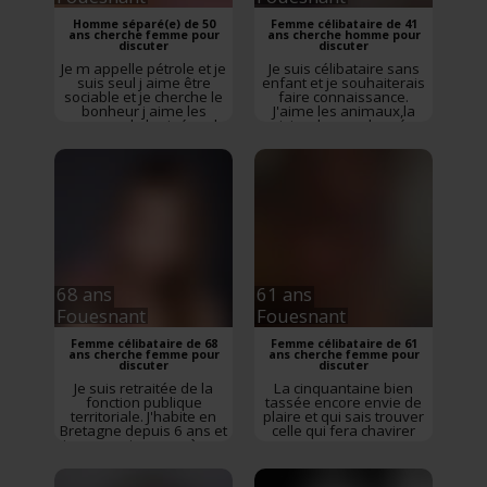
Homme séparé(e) de 50
Femme célibataire de 41
ans cherche femme pour
ans cherche homme pour
discuter
discuter
Je m appelle pétrole et je
Je suis célibataire sans
suis seul j aime être
enfant et je souhaiterais
sociable et je cherche le
faire connaissance.
bonheur j aime les
J'aime les animaux,la
promenade le cinéma le
cuisine ,les randonnées
sport mais je n en
le jogging,la plage ,aller
pratique pas juste en
au bord de la mer entre
famille et j aime la
amoureux. Je suis tr-s
nature
attentionnée j'aime la
douceur et je suis
compréhensive
68 ans
61 ans
Fouesnant
Fouesnant
Femme célibataire de 68
Femme célibataire de 61
ans cherche femme pour
ans cherche femme pour
discuter
discuter
Je suis retraitée de la
La cinquantaine bien
fonction publique
tassée encore envie de
territoriale. J'habite en
plaire et qui sais trouver
Bretagne depuis 6 ans et
celle qui fera chavirer
je ne parviens pas à me
mon coeur
faire d'ami(e). Alors
trouver l'amour... je suis
une femme simple qui