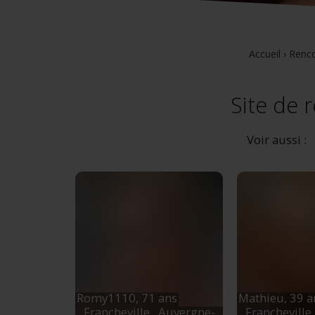
Accueil
›
Renco
Site de r
Voir aussi :
Romy1110,
71 ans
Mathieu,
39 a
Francheville
, Auvergne-
Francheville