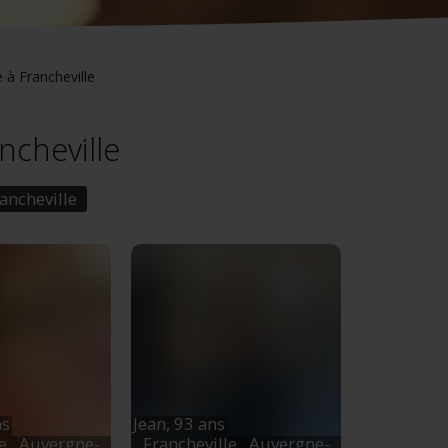
 à Francheville
ancheville
ancheville
ns
Jean,
93 ans
le
, Auvergne-
Francheville
, Auvergne-