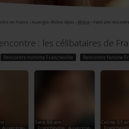
ntre en France
›
Auvergne-Rhône-Alpes
›
Rhône
›
Faire une rencontre
encontre : les célibataires de Fr
Rencontre homme Francheville
Rencontre femme Fr
ns
Sara,
60 ans
Celine,
51 a
, Auvergne-
Francheville
, Auvergne-
Franchevil