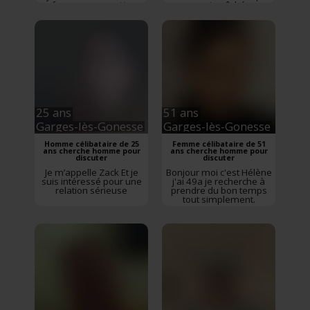
femme avec qui je
une vie gâchée
pourrais passer de bon
moments sans se
prendre la tête les
femmes qui ne sont pas
la pour une vraie relation
passer votre chemin
alors
25 ans
51 ans
Garges-lès-Gonesse
Garges-lès-Gonesse
Homme célibataire de 25
Femme célibataire de 51
ans cherche homme pour
ans cherche homme pour
discuter
discuter
Je m’appelle Zack Et je
Bonjour moi c'est Hélène
suis intéressé pour une
j'ai 49a je recherche à
relation sérieuse
prendre du bon temps
tout simplement.