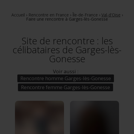
Accueil
›
Rencontre en France
›
Île-de-France
›
Val-d'Oise
›
Faire une rencontre à Garges-lès-Gonesse
Site de rencontre : les
célibataires de Garges-lès-
Gonesse
Voir aussi :
Rencontre homme Garges-lès-Gonesse
Rencontre femme Garges-lès-Gonesse