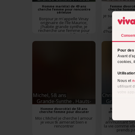
de-France
de-Fr
Homme marié(e) de 49 ans
Femme divorcé(
cherche femme pour rencontre
cherche homme 
sérieuse
je suis une fem
Bonjour je m'appelle Vinay
quelques an
originaire de l'île Maurice,
recherche
j'habite grande synthe, je
attentionné, 
recherche une femme pour
d'humour pour re
moment sensuel. Et vous?
Consen
Pour des 
Avant d'a
cookies, 
Utilisati
Nous et
n
utilisant
votre appa
Michel,
58 ans
Christophe,
5
mesures d
Grande-Synthe
, Hauts-
Grande-Syn
d’audienc
de-France
de-Fr
Homme divorcé(e) de 58 ans
Homme séparé(
l'utilisat
cherche femme pour discuter
cherche femme 
consentem
Moi c Michel je cherche l amour
Je suis un h
sur l'icôn
je veux tk aimerait bien e
ammussant Sinc
rencontrer
la vie comme ell
prends pa
Si vous l