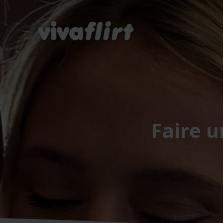
Faire 