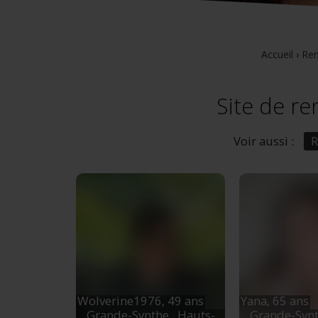
Accueil
›
Ren
Site de re
Voir aussi :
R
Wolverine1976,
49 ans
Yana,
65 ans
Grande-Synthe
, Hauts-
Grande-Syn