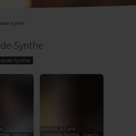
rande-Synthe
ande-Synthe
rande-Synthe
ns
Jeanluc,
62 ans
nthe
, Hauts-
Grande-Synthe
, Hauts-