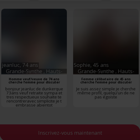
cter des informations sur votre localisation géographique qui peuvent être p
eurs mètres près
ifier votre appareil en l'analysant activement pour en relever les caractéristi
fiques (empreintes digitales).
avoir plus sur le traitement de vos données personnelles et définir vos préf
vous à la
section « Détails »
. Vous pouvez modifier ou retirer votre consent
t à partir de la déclaration sur les cookies.
es nous permettent de personnaliser le contenu et les annonces, d'offrir des
alités relatives aux médias sociaux et d'analyser notre trafic. Nous partageo
jeanluc,
74 ans
Sophie,
45 ans
 des informations sur l'utilisation de notre site avec nos partenaires de méd
Grande-Synthe
, Hauts-
Grande-Synthe
, Hauts-
de publicité et d'analyse, qui peuvent combiner celles-ci avec d'autres infor
de-France
de-France
eur avez fournies ou qu'ils ont collectées lors de votre utilisation de leurs s
Homme veuf/veuve de 74 ans
Femme célibataire de 45 ans
cherche femme pour discuter
cherche femme pour discuter
bonjour jeanluc de dunkerque
Je suis assez simple je cherche
73ans veuf retraite sympa et
même profil, quelqu'un de ne
tres respectueux souhaite te
pas égoïste
rencontreravec simplicite je t
embrasse abientot
Inscrivez-vous maintenant