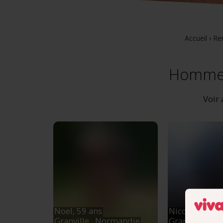
Accueil
›
Re
Hommes 
Voir 
Noel,
59 ans
Nicolas,
25 an
Granville
, Normandie
Granville
, N