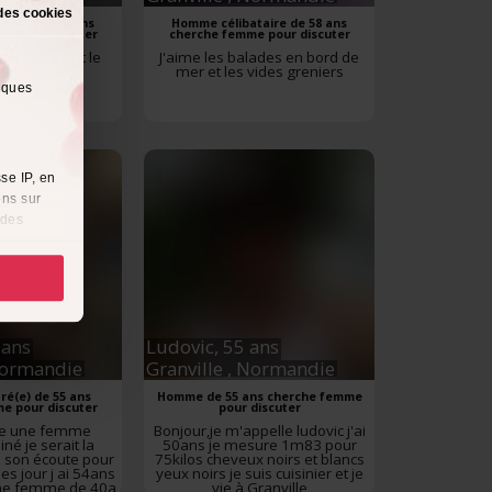
des cookies
taire de 36 ans
Homme célibataire de 58 ans
e pour discuter
cherche femme pour discuter
r, jardiner et le
J'aime les balades en bord de
 sorties aussi
mer et les vides greniers
lques
se IP, en
ons sur
 des
es
à
i
cliquant
 ans
Ludovic,
55 ans
Normandie
Granville
, Normandie
récises à
é(e) de 55 ans
Homme de 55 ans cherche femme
e pour discuter
pour discuter
he une femme
Bonjour,je m'appelle ludovic j'ai
ques
iné je serait la
50ans je mesure 1m83 pour
à son écoute pour
75kilos cheveux noirs et blancs
es jour j ai 54ans
yeux noirs je suis cuisinier et je
érences,
une femme de 40a
vie à Granville