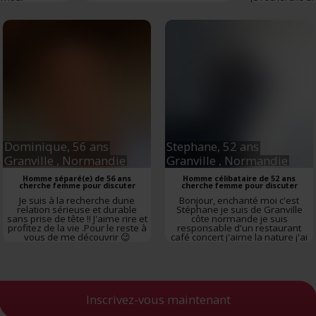
vous à la
section « Détails »
. Vous pouvez modifier ou retirer votre consent
60ans j atten
suis separee d
t à partir de la déclaration sur les cookies.
vous lire je 
bissou je suis
avranches 
es nous permettent de personnaliser le contenu et les annonces, d'offrir des
alités relatives aux médias sociaux et d'analyser notre trafic. Nous partageo
 des informations sur l'utilisation de notre site avec nos partenaires de méd
de publicité et d'analyse, qui peuvent combiner celles-ci avec d'autres infor
eur avez fournies ou qu'ils ont collectées lors de votre utilisation de leurs s
Dominique,
56 ans
Stephane,
52 ans
Granville
, Normandie
Granville
, Normandie
Homme séparé(e) de 56 ans
Homme célibataire de 52 ans
cherche femme pour discuter
cherche femme pour discuter
Je suis à la recherche dune
Bonjour, enchanté moi c'est
relation sérieuse et durable
Stéphane je suis de Granville
sans prise de tête !! J'aime rire et
côte normande je suis
profitez de la vie .Pour le reste à
responsable d'un restaurant
vous de me découvrir 😉
café concert j'aime la nature j'ai
beaucoup voyagé et je continue
d'ailleurs séparé depuis 6 mois
je recherche une femme
sincère honnête pour continuer
ma vie j'aime la natation le bo...
Inscrivez-vous maintenant