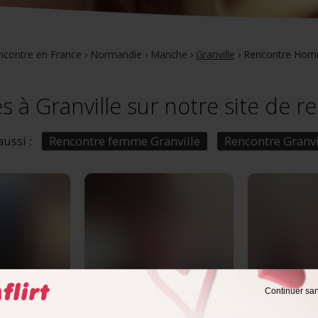
ncontre en France
›
Normandie
›
Manche
›
Granville
›
Rencontre Homm
à Granville sur notre site de r
aussi :
Rencontre femme Granville
Rencontre Granvi
Continuer sa
s
Bertrand,
50 ans
cedric,
36 a
ormandie
Granville
, Normandie
Granville
, 