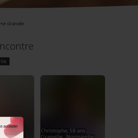
e Granville
encontre
lle
ns accepter
ns
Christophe,
58 ans
Normandie
Granville
, Normandie