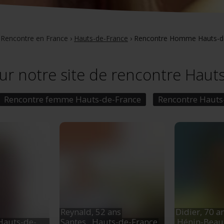
›
Rencontre en France
›
Hauts-de-France
›
Rencontre Homme Hauts-d
 notre site de rencontre Haut
Rencontre femme Hauts-de-France
Rencontre Hauts
Reynald,
52 ans
Didier,
70 a
 Hauts-de-
Santes
, Hauts-de-France
Hénin-Bea