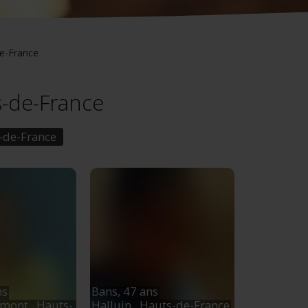
e-France
s-de-France
-de-France
ns
Bans,
47 ans
umont
, Hauts-
Halluin
, Hauts-de-France