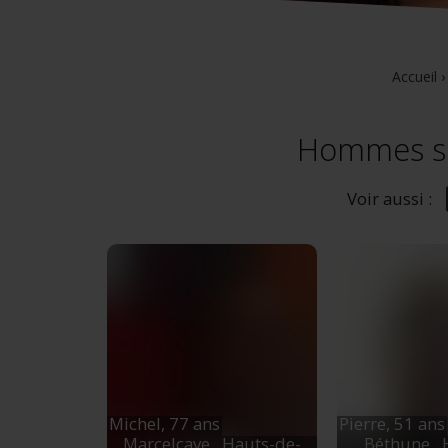
Accueil
Hommes sur
Voir aussi :
Michel,
77 ans
Pierre,
51 ans
Marcelcave
, Hauts-de-
Béthune
,