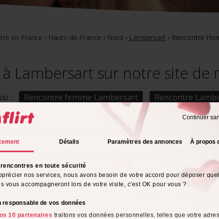
tre en France
›
Hauts-de-France
›
Nord
›
Lambersart
›
Rencontre Ho
 Lambersart sur notre site de 
si :
Rencontre femme Lambersart
Rencontre Lambe
Continuer sa
tement
Détails
Paramètres des annonces
À propos 
rencontres en toute sécurité
pprécier nos services, nous avons besoin de votre accord pour déposer que
ils vous accompagneront lors de votre visite, c'est OK pour vous ?
on responsable de vos données
ns
Guillaume,
42 ans
Bertrand,
62
, Hauts-de-
Lambersart
, Hauts-de-
Lambersa
os 10 partenaires
traitons vos données personnelles, telles que votre adres