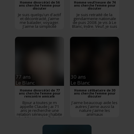
Homme divorcé(e) de 56
Homme veuf/veuve de 74
ans cherche femme pour
ans cherche femme pour
discuter
discuter
Je suis quelqu'un d'actif
Je suis retraité de la
et décontracté, j’aime
gendarmerie nationale
me balader, voyager.
de puis 2008. Je vis à Le
J'aime la simplicité
Blanc, Indre. Veuf, je suis
seul et j'aimerais
rencontrer une belle
personne par amour. Je
suis proche de la nature.
J'adore les randonnées
pédestres au parc
naturel régional de la
Brenne. Je pratique la
pétanque en club. J...
77 ans
30 ans
Le Blanc
Le Blanc
Homme divorcé(e) de 77
Homme célibataire de 30
ans cherche femme pour
ans cherche femme pour
rencontre amicale
discuter
Bjour a toutes je m
J'aime beaucoup aide les
appelle Claude j ai 71
autres J'aime aussi la
ans je recherche une
nature j'aime les
relation sérieuse j habite
animaux
dpt 36 j aime la pêche la
marche brocante me
promener en nature
bisous a toute