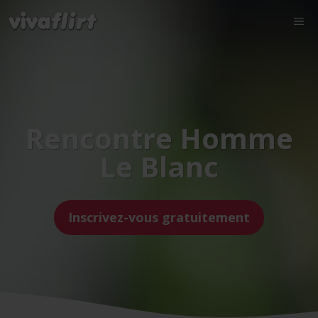
Rencontre Homme
Le Blanc
Inscrivez-vous gratuitement