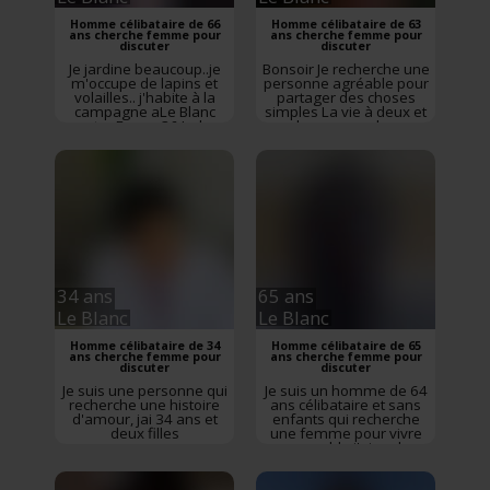
Homme célibataire de 66
Homme célibataire de 63
ans cherche femme pour
ans cherche femme pour
discuter
discuter
Je jardine beaucoup..je
Bonsoir Je recherche une
m'occupe de lapins et
personne agréable pour
volailles.. j'habite à la
partager des choses
campagne aLe Blanc
simples La vie à deux et
centre France36 Indre.
beaucoup plus
sympathique
34 ans
65 ans
Le Blanc
Le Blanc
Homme célibataire de 34
Homme célibataire de 65
ans cherche femme pour
ans cherche femme pour
discuter
discuter
Je suis une personne qui
Je suis un homme de 64
recherche une histoire
ans célibataire et sans
d'amour, jai 34 ans et
enfants qui recherche
deux filles
une femme pour vivre
ensemble j'aime le
jardinage bricolage