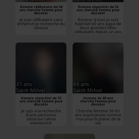
Homme célibataire de 36
Homme séparé(e) de 53
ans cherche femme pour
ans cherche femme pour
discuter
discuter
Je suis célibataire sans
Bonjour à tous je suis
enfant et je recherche du
Raphaël 49 ans papa de
sérieux
deux grandes filles
célibataire depuis un ans
.j aime la marche, le
vélo, la pêche, les sorti
aux restaurants, et pleint
d autres choses .je suis
responsable d un
laboratoire de boucherie
charcuterie dans les
produits locaux.a l heure
qu'il est je r...
31 ans
69 ans
Saint-Mihiel
Saint-Mihiel
Homme séparé(e) de 31
Homme de 69 ans
ans cherche femme pour
cherche femme pour
discuter
discuter
Je suis a la recherche
Cherche femme 50 60
d'une personne
ans esprit jeune comme
sérieuse calme
moi pour le plaisir de la
intentionné
vie
respectueuses qui c'est
me comprends et je
recherche une relation
durable