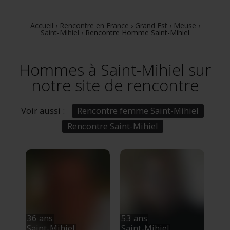
Accueil
›
Rencontre en France
›
Grand Est
›
Meuse
›
Saint-Mihiel
›
Rencontre Homme Saint-Mihiel
Hommes à Saint-Mihiel sur
notre site de rencontre
Voir aussi :
Rencontre femme Saint-Mihiel
Rencontre Saint-Mihiel
36 ans
53 ans
Saint-Mihiel
Saint-Mihiel