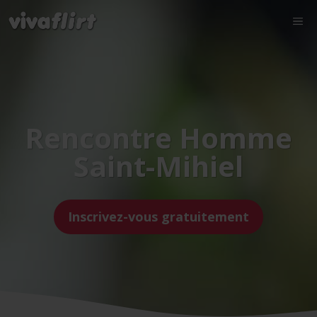
Rencontre Homme
Saint-Mihiel
Inscrivez-vous gratuitement