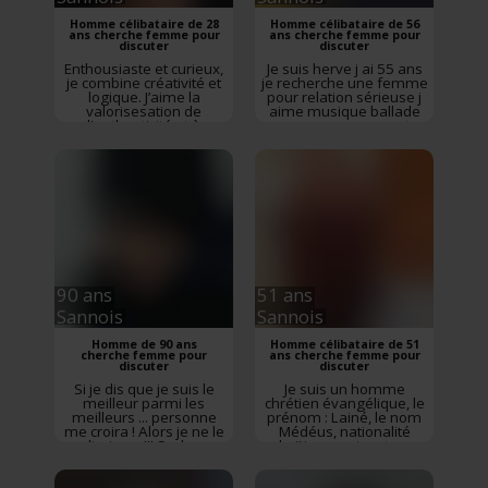
Homme célibataire de 28
Homme célibataire de 56
ans cherche femme pour
ans cherche femme pour
discuter
discuter
Enthousiaste et curieux,
Je suis herve j ai 55 ans
je combine créativité et
je recherche une femme
logique. J’aime la
pour relation sérieuse j
valorisesation de
aime musique ballade
l'authenticité et à
en amoureux sport
comprendre le monde et
j’apprécie les échanges
enrichissants.
90 ans
51 ans
Sannois
Sannois
Homme de 90 ans
Homme célibataire de 51
cherche femme pour
ans cherche femme pour
discuter
discuter
Si je dis que je suis le
Je suis un homme
meilleur parmi les
chrétien évangélique, le
meilleurs ... personne
prénom : Lainé, le nom
me croira ! Alors je ne le
Médéus, nationalité
dirai pas !!! Sachez
haïtienne, vivant en
seulement que je suis ici
Frence, travailler dans
dans l'espoir d'accueillir
une Mecs à la croix-
dans mes bras un coeur
rouge française depuis