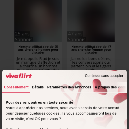
aussi amoureux que le
2015 a nos jours,
mien, en respectant les
informaticiens
mesures sanitaires bien
technicien, célibataire 3
évidemment (oh la la !!!)
enfants. Voilà.
25 ans
47 ans
Sannois
Sannois
Homme célibataire de 25
Homme célibataire de 47
ans cherche homme pour
ans cherche femme pour
discuter
discuter
Je m’appelle Riad je suis
J’aime les bons délires,
en manque d’affection et
les conversations qui
je cherche un homme
partent loin et les gens
qui pourrais m’apporter
vrais.
l’affection que j’ai besoin
Continuer sans accepter
j’ai de l’argent un travail
et je suis très généreux
Consentement
Détails
Paramètres des annonces
À propos des cooki
Inscrivez-vous maintenant
Pour des rencontres en toute sécurité
Avant d'apprécier nos services, nous avons besoin de votre accord
pour déposer quelques cookies, ils vous accompagneront lors de
votre visite, c'est OK pour vous ?