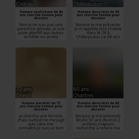
Cintray
Châteaudun
Homme veuf/veuve de 83
Homme divorcé(e) de 69
ans cherche femme pour
ans cherche femme pour
discuter
discuter
Non je ne suis pas une
Bonsoir je me présente
personne géniale, je suis
je m'appelle José j'habite
juste attentif aux autres
dans le 28 à
et fidèle en amitié
Châteaudun j'ai 68 ans
comme en amour (j'ai
divorcé mais je cherche
été marié 55 ans) nous
à refaire ma vie passer
avons eu un fils
des bons moments avec
aujourd'hui 2 grands
quelqu'un de sympa et
petits enfants (une fille
si ça vous dit bah
et un garçon) tous deux
pourquoi pas avec vous
majeurs. Une petite fille
Rencontre
Châteaudun
,
géniale mais habite à
Eure-et-Loir
,
Centre-Val
Lyon et le peti...
de Loire
Rencontre
Cintray
,
Eure-
et-Loir
,
Centre-Val de
Loire
72 ans
60 ans
Dreux
Chartres
Homme marié(e) de 72
Homme divorcé(e) de 60
ans cherche femme pour
ans cherche femme pour
discuter
discuter
je cherche une femme
Bonjour je me présente
,mais surtout ne me jugé
Bruno 57 ans divorcé 2
pas sans me
enfants majeurs
connaître.Je suis un bon
recherche à refaire ma
bricoleur dans plusieurs
vie mais passion
domaines jardinage
promenade pêche