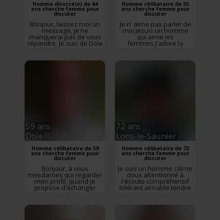
Homme divorcé(e) de 64
Homme célibataire de 55
ans cherche femme pour
ans cherche femme pour
discuter
discuter
Bonjour, laissez moi un
Je n' aime pas parler de
message, je ne
moi.jesuis un homme
manquerai pas de vous
qui aime les
répondre. Je suis de Dole
femmes.j'adore la
et j'espère rencontrer
musique :zazz, rock,
une femme de la région.
variété française.les
Rencontre
Dole
,
Jura
,
balade à la
Bourgogne-Franche-
campagne.des choses
Comté
simples,se marrer aussi,
très important.
Rencontre
Lons-le-
Saunier
,
Jura
,
Bourgogne-Franche-
Comté
59 ans
72 ans
Dole
Lons-le-Saunier
Homme célibataire de 59
Homme célibataire de 72
ans cherche femme pour
ans cherche femme pour
discuter
discuter
Bonjour, à vous
Je suis un homme calme
mesdames qui regarder
doux attentionné à
mon profil, quand je
l'écoute compréhensif
propose d'échanger
tolérant aimable tendre
avec vous.. J'aimerais
romantique à la
intensément sois peut
recherche d'une relation
une réponse, positive ou
amoureuse suivie
négative, moi j'appelle
Rencontre
Lons-le-
ça le respect. Sinon je
Saunier
,
Jura
,